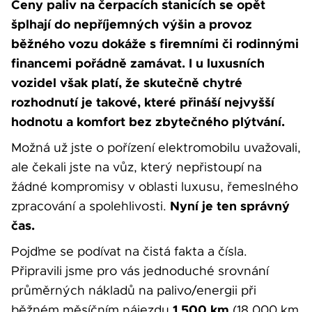
Ceny paliv na čerpacích stanicích se opět
šplhají do nepříjemných výšin a provoz
běžného vozu dokáže s firemními či rodinnými
financemi pořádně zamávat. I u luxusních
vozidel však platí, že skutečně chytré
rozhodnutí je takové, které přináší nejvyšší
hodnotu a komfort bez zbytečného plýtvání.
Možná už jste o pořízení elektromobilu uvažovali,
ale čekali jste na vůz, který nepřistoupí na
žádné kompromisy v oblasti luxusu, řemeslného
Nyní je ten správný
zpracování a spolehlivosti.
čas.
Pojďme se podívat na čistá fakta a čísla.
Připravili jsme pro vás jednoduché srovnání
průměrných nákladů na palivo/energii při
1 500 km
běžném měsíčním nájezdu
(18 000 km