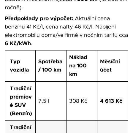
ročně).
Předpoklady pro výpočet:
Aktuální cena
benzínu 41 Kč/l, cena nafty 46 Kč/l. Nabíjení
elektromobilu doma/ve firmě v nočním tarifu cca
6 Kč/kWh
.
Náklad
Typ
Spotřeba
Měsíční
na 100
vozidla
/ 100 km
účet
km
Tradiční
prémiov
4 613 Kč
7,5 l
308 Kč
é SUV
(Benzín)
Tradiční