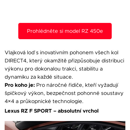
Prohlédněte si model RZ 450e
Vlajková loď s inovativním pohonem všech kol
DIRECT4, který okamžitě přizpůsobuje distribuci
výkonu pro dokonalou trakci, stabilitu a
dynamiku za každé situace.
Pro koho je:
Pro náročné řidiče, kteří vyžadují
špičkový výkon, bezpečnost pohonné soustavy
4×4 a průkopnické technologie.
Lexus RZ F SPORT – absolutní vrchol