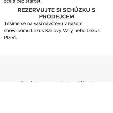
zcela bez starostí.
REZERVUJTE SI SCHŮZKU S
PRODEJCEM
Těšíme se na vaši návštěvu v našem
showroomu Lexus Karlovy Vary nebo Lexus
Plzeň.
Registrace pro tuto událost
jsou už uzavřené.
Děkujeme za Váš zájem!