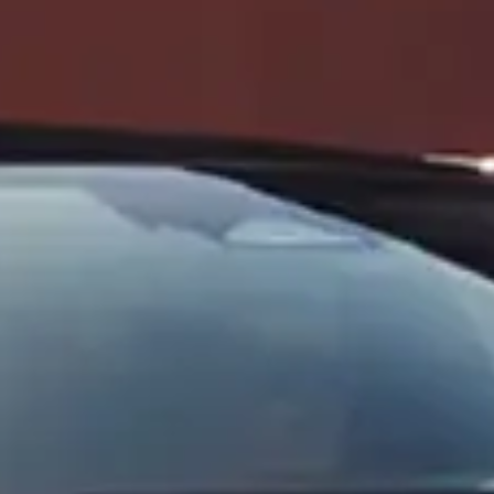
Váše zpráva byla
vyskytla chyba.
odeslána. Děkujeme
Zkuste to prosím za
za Váš zájem!
chvíli znovu.
osobních údajů
Souhlasím se zpracováním
*
Přihlášení k odběru novinek
Pole označená * jsou povinná.
Odeslat