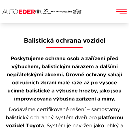
Skip
to
Jméno a příjmení
Balistická ochrana vozidel
content
Poskytujeme ochranu osob a zařízení před
E-mail
výbuchem, balistickým nárazem a dalšími
nepřátelskými akcemi. Úrovně ochrany sahají
od ručních zbraní malé ráže až po vysoce
účinné balistické a výbušné hrozby, jako jsou
Telefon
improvizovaná výbušná zařízení a miny.
Dodáváme certifikované řešení – samostatný
platformu
balistický ochranný systém dveří pro
vozidel Toyota
Popis
. Systém je navržen jako lehký a
Při odesílání se