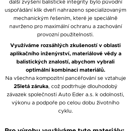
další zvýšení balistické integrity bylo původní
uspořádání klik dveří nahrazeno specializovaným
mechanickým řešením, které je speciálně
navrženo pro maximální ochranu a zachování
provozní použitelnosti.
Využíváme rozsáhlých zkušeností v oblasti
aplikačního inženýrství, materiálové vědy a
balistických znalostí
,
abychom vybrali
optimální kombinaci materiálů.
Na všechna kompozitní pancéřování se vztahuje
25letá záruka
, což podtrhuje dlouhodobý
závazek společnosti Auto Eder a.s. k odolnosti,
výkonu a podpoře po celou dobu životního
cyklu.
Pro výrobu využíváme tyto materiály: