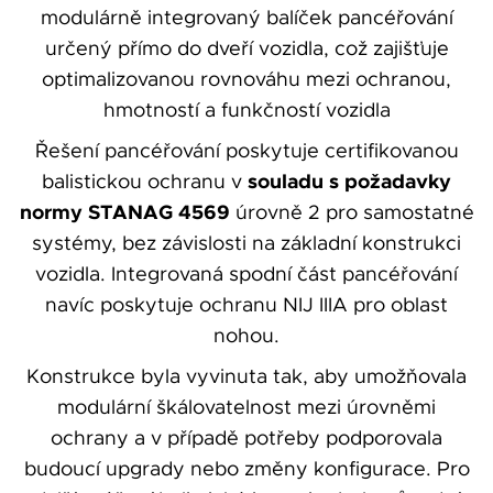
Váše zpráva byla
modulárně integrovaný balíček pancéřování
vyskytla chyba.
odeslána. Děkujeme
určený přímo do dveří vozidla, což zajišťuje
Zkuste to prosím za
za Váš zájem!
optimalizovanou rovnováhu mezi ochranou,
chvíli znovu.
hmotností a funkčností vozidla
Řešení pancéřování poskytuje certifikovanou
souladu s požadavky
balistickou ochranu v
normy STANAG 4569
úrovně 2 pro samostatné
systémy, bez závislosti na základní konstrukci
osobních údajů
Souhlasím se zpracováním
vozidla. Integrovaná spodní část pancéřování
*
navíc poskytuje ochranu NIJ IIIA pro oblast
Přihlášení k odběru novinek
Pole označená * jsou povinná.
nohou.
Odeslat
Konstrukce byla vyvinuta tak, aby umožňovala
modulární škálovatelnost mezi úrovněmi
ochrany a v případě potřeby podporovala
budoucí upgrady nebo změny konfigurace. Pro