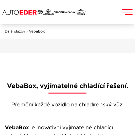
Skip
Další služby
VebaBox
to
Jméno a příjmení
content
E-mail
VebaBox, vyjímatelné chladící řešení.
Telefon
Přemění každé vozidlo na chladírenský vůz.
VebaBox
je inovativní vyjímatelné chladící
Popis
Při odesílání se