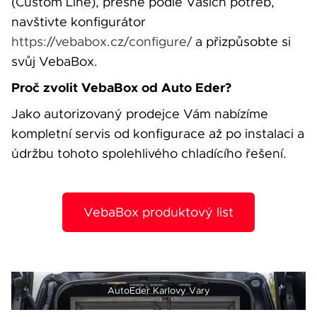
(Custom Line), přesně podle Vašich potřeb,
navštivte konfigurátor
https://vebabox.cz/configure/
a přizpůsobte si
svůj VebaBox.
Proč zvolit VebaBox od Auto Eder?
Jako autorizovaný prodejce Vám nabízíme
kompletní servis od konfigurace až po instalaci a
údržbu tohoto spolehlivého chladícího řešení.
VebaBox produktový list
AutoEder Karlovy Vary