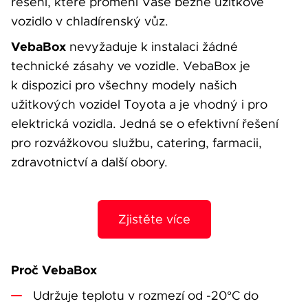
řešení, které promění Vaše běžné užitkové
Váše zpráva byla
vyskytla chyba.
vozidlo v chladírenský vůz.
odeslána. Děkujeme
Zkuste to prosím za
VebaBox
nevyžaduje k instalaci žádné
za Váš zájem!
chvíli znovu.
technické zásahy ve vozidle. VebaBox je
k dispozici pro všechny modely našich
užitkových vozidel Toyota a je vhodný i pro
elektrická vozidla. Jedná se o efektivní řešení
pro rozvážkovou službu, catering, farmacii,
osobních údajů
Souhlasím se zpracováním
zdravotnictví a další obory.
*
Přihlášení k odběru novinek
Pole označená * jsou povinná.
Zjistěte více
Odeslat
Proč VebaBox
Udržuje teplotu v rozmezí od -20°C do