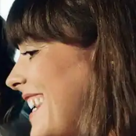
Váše zpráva byla
vyskytla chyba.
odeslána. Děkujeme
Zkuste to prosím za
za Váš zájem!
chvíli znovu.
osobních údajů
Souhlasím se zpracováním
*
Přihlášení k odběru novinek
Pole označená * jsou povinná.
Odeslat