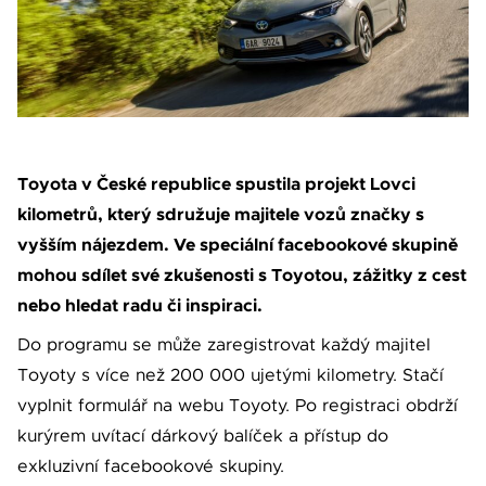
Váše zpráva byla
vyskytla chyba.
odeslána. Děkujeme
Zkuste to prosím za
za Váš zájem!
chvíli znovu.
Toyota v České republice spustila projekt Lovci
kilometrů, který sdružuje majitele vozů značky s
vyšším nájezdem. Ve speciální facebookové skupině
osobních údajů
Souhlasím se zpracováním
mohou sdílet své zkušenosti s Toyotou, zážitky z cest
*
Přihlášení k odběru novinek
nebo hledat radu či inspiraci.
Pole označená * jsou povinná.
Do programu se může zaregistrovat každý majitel
Odeslat
Toyoty s více než 200 000 ujetými kilometry. Stačí
vyplnit formulář na webu Toyoty. Po registraci obdrží
kurýrem uvítací dárkový balíček a přístup do
exkluzivní facebookové skupiny.