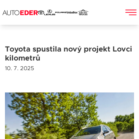
Skip
to
Jméno a příjmení
content
Toyota spustila nový projekt Lovci
kilometrů
10. 7. 2025
E-mail
Telefon
Popis
Při odesílání se