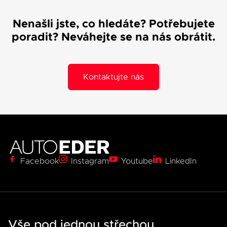
Nenašli jste, co hledáte? Potřebujete
poradit? Neváhejte se na nás obrátit.
Kontaktujte nás
0
Facebook
Instagram
Youtube
LinkedIn
1
2
3
0
0
0
0
4
1
1
0
1
1
5
2
2
1
0
Vše pod jednou střechou
2
2