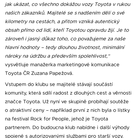
jak ukázat, co všechno dokážou vozy Toyota v rukou
našich zákazníků. Majitelé se s
nadšením dělí o své
kilometry na cestách, a přitom vzniká autentický
obsah přímo od lidí, kteří Toyotou opravdu žijí. Je to
zároveň i jasný důkaz toho, co považujeme za naše
hlavní hodnoty – tedy dlouhou životnost, minimální
nároky na údržbu a především spolehlivost,“
vysvětluje manažerka marketingové komunikace
Toyota ČR Zuzana Papežová.
Vstupem do klubu se majitelé stávají součástí
komunity, která sdílí radost z dlouhých cest a věrnosti
značce Toyota. Už nyní ve skupině probíhají soutěže
o atraktivní ceny – například první z nich byla o lístky
na festival Rock for People, jehož je Toyota
partnerem. Do budoucna klub nabídne i další výhody
spojené s autorizovanými službami pro starší vozy.