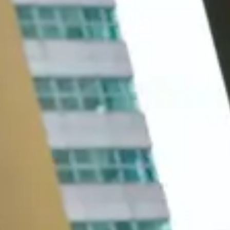
Váše zpráva byla
vyskytla chyba.
odeslána. Děkujeme
Zkuste to prosím za
za Váš zájem!
chvíli znovu.
osobních údajů
Souhlasím se zpracováním
*
Přihlášení k odběru novinek
Pole označená * jsou povinná.
Odeslat