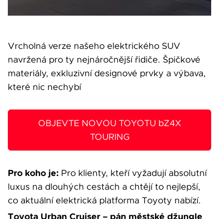
Vrcholná verze našeho elektrického SUV
navržená pro ty nejnáročnější řidiče. Špičkové
materiály, exkluzivní designové prvky a výbava,
které nic nechybí
OBJEVTE NOVOU TOYOTU bZ4X
TOURING
Pro koho je:
Pro klienty, kteří vyžadují absolutní
luxus na dlouhých cestách a chtějí to nejlepší,
co aktuální elektrická platforma Toyoty nabízí.
Toyota Urban Cruiser – pán městské džungle