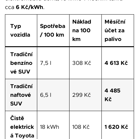
6 Kč/kWh
cca
.
Náklad
Měsíční
Typ
Spotřeba
na 100
účet za
vozidla
/ 100 km
km
palivo
Tradiční
benzíno
4 613 Kč
7,5 l
308 Kč
vé SUV
Tradiční
4 485
naftové
6,5 l
299 Kč
Kč
SUV
Čistě
elektrick
1 620 Kč
18 kWh
108 Kč
á Toyota