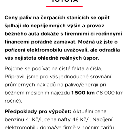
Ceny paliv na čerpacích stanicích se opět
šplhají do nepříjemných výšin a provoz
běžného auta dokáže s firemními či rodinnými
financemi pořádně zamávat. Možná už jste o
pořízení elektromobilu uvažovali, ale odradila
vás nejistota ohledně reálných úspor.
Pojďme se podívat na čistá fakta a čísla.
Připravili jsme pro vás jednoduché srovnání
průměrných nákladů na palivo/energii při
1 500 km
běžném měsíčním nájezdu
(18 000 km
ročně).
Předpoklady pro výpočet:
Aktuální cena
benzínu 41 Kč/l, cena nafty 46 Kč/l. Nabíjení
elektromobilu doma/ve firmě v nočním tarifu