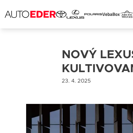
Skip
to
content
NOVÝ LEXUS
Jméno 
KULTIVOVA
23. 4. 2025
E-mail
Popis