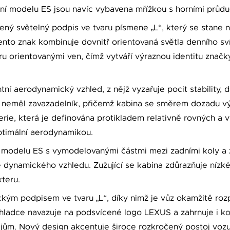
ní modelu ES jsou navíc vybavena mřížkou s horními průduc
jený světelný podpis ve tvaru písmene „L“, který se stan
ento znak kombinuje dovnitř orientovaná světla denního sv
ru orientovanými ven, čímž vytváří výraznou identitu značk
ní aerodynamický vzhled, z nějž vyzařuje pocit stability, 
c neměl zavazadelník, přičemž kabina se směrem dozadu vý
erie, která je definována protikladem relativně rovných a 
ptimální aerodynamikou.
i modelu ES s vymodelovanými částmi mezi zadními koly 
dynamického vzhledu. Zužující se kabina zdůrazňuje nízké 
teru.
ickým podpisem ve tvaru „L“, díky nimž je vůz okamžitě r
 hladce navazuje na podsvícené logo LEXUS a zahrnuje i ko
ajům. Nový design akcentuje široce rozkročený postoj vozu