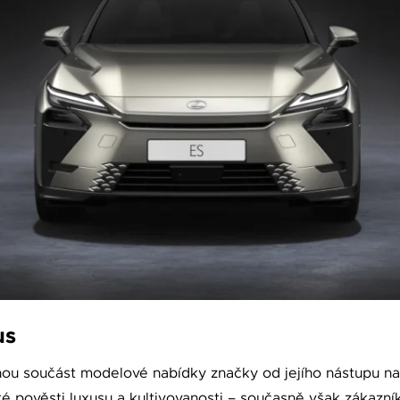
us
nou součást modelové nabídky značky od jejího nástupu na
eté pověsti luxusu a kultivovanosti – současně však zákaz