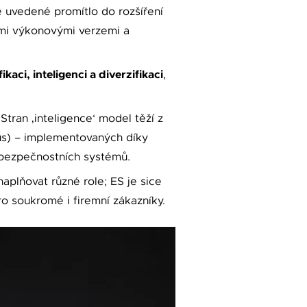
e uvedené promítlo do rozšíření
nými výkonovými verzemi a
fikaci, inteligenci a diverzifikaci
,
tran ‚inteligence‘ model těží z
us) – implementovaných díky
 bezpečnostních systémů.
aplňovat různé role; ES je sice
ro soukromé i firemní zákazníky.