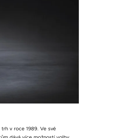
 trh v roce 1989. Ve své
níkům dává více možností volby