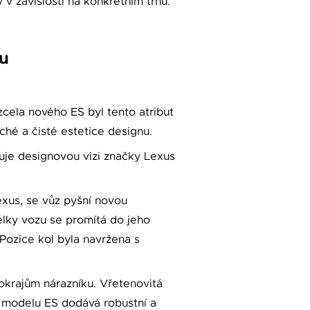
v závislosti na konkrétním trhu.
nu
cela nového ES byl tento atribut
hé a čisté estetice designu.
uje designovou vizi značky Lexus
xus, se vůz pyšní novou
délky vozu se promítá do jeho
Pozice kol byla navržena s
okrajům nárazníku. Vřetenovitá
ž modelu ES dodává robustní a