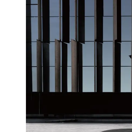
Souhl
Přihlá
Pole o