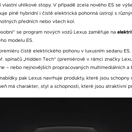
í vlastní uhlíkové stopy. V případě zcela nového ES se výš
uje plně hybridní i čistě elektrická pohonná ústrojí s růz
otných předních nebo všech kol.
elektri
t osobní“ se program nových vozů Lexus zaměřuje na
vého modelu ES.
premiéru čistě elektrického pohonu v luxusním sedanu ES. S
př. spínačů „Hidden Tech“ (premiérově v rámci značky Lex
ene – nebo nejnovějších propracovaných multimediálních a
 nabídky pak Lexus navrhuje produkty, které jsou schopny n
veň má charakter, styl a schopnosti, které jsou atraktivní p