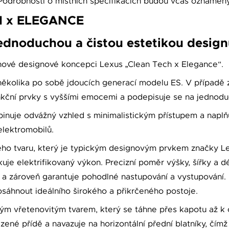
Podrobnosti o místních specifikacích budou včas oznámeny 
H x ELEGANCE
jednoduchou a čistou estetikou desig
nové designové koncepci Lexus „Clean Tech x Elegance“.
ěkolika po sobě jdoucích generací modelu ES. V případě z
nkční prvky s vyššími emocemi a podepisuje se na jednoduc
inuje odvážný vzhled s minimalistickým přístupem a naplň
elektromobilů.
ého tvaru, který je typickým designovým prvkem značky Le
kuje elektrifikovaný výkon. Precizní poměr výšky, šířky a 
 a zároveň garantuje pohodlné nastupování a vystupování. 
osáhnout ideálního širokého a přikrčeného postoje.
ým vřetenovitým tvarem, který se táhne přes kapotu až k 
zené přídě a navazuje na horizontální přední blatníky, čím