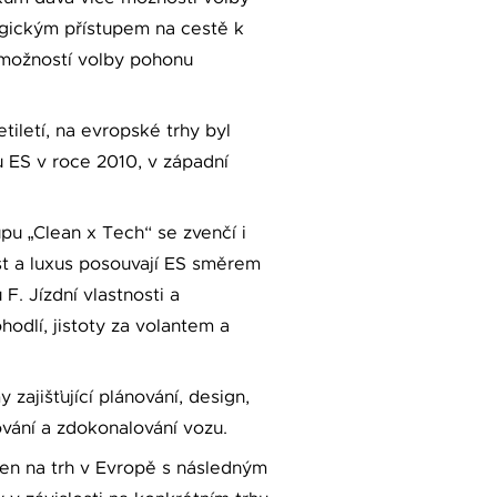
logickým přístupem na cestě k
s možností volby pohonu
iletí, na evropské trhy byl
 ES v roce 2010, v západní
pu „Clean x Tech“ se zvenčí i
ost a luxus posouvají ES směrem
. Jízdní vlastnosti a
hodlí, jistoty za volantem a
ajišťující plánování, design,
vání a zdokonalování vozu.
en na trh v Evropě s následným