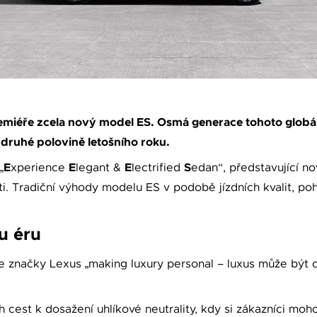
emiéře zcela nový model ES. Osmá generace tohoto globá
 druhé polovině letošního roku.
E
E
E
S
„
xperience
legant &
lectrified
edan“, představující n
i. Tradiční výhody modelu ES v podobě jízdních kvalit, poh
u éru
ze značky Lexus „making luxury personal – luxus může být o
h cest k dosažení uhlíkové neutrality, kdy si zákazníci moh