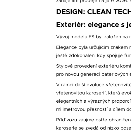
zahájením prodeje na jaře 2026. 
DESIGN: CLEAN TEC
Exteriér: elegance s 
Vývoj modelu ES byl založen na 
Elegance byla určujícím znakem n
ještě zdokonalen, kdy spojuje fu
Stylové provedení exteriéru komb
pro novou generaci bateriových 
V rámci další evoluce vřetenovit
vřetenovitou karoserií, která evo
elegantních a výrazných proporcí
milimetrovou přesností s cílem d
Příď vozu zaujme ostře ohraničen
karoserie se zvedá od nízko posa