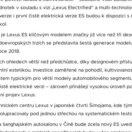
dnotek v souladu s vizí „Lexus Electrified“ a multi-techno
í verze i první čistě elektrická verze ES budou k dispozici 
kol.
je Lexus ES klíčovým modelem značky již více než tři deset
doevropských trzích se představila šestá generace modelu
oce 2018.
ch ohledech větší než předchůdce, díky designovém přístu
ntní estetikou. Investice zaměřené na pohodlí, kultivovan
nostem typickým pro větší modely automobilového segmentu F
čistě elektrické verzi – zároveň přinášejí vysokou úroveň po
dní projev Lexus.
nickém centru Lexus v japonské čtvrti Šimojama, kde týmy z
spolupracovaly pod jednou střechou na systematickém testo
 šanghajském autosalonu v Číně bude zcela nový ES uved