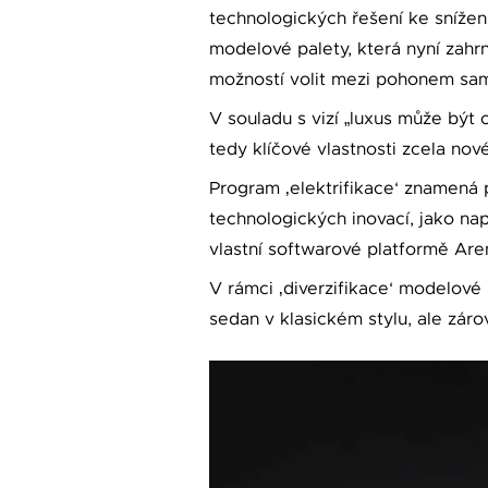
technologických řešení ke snížen
modelové palety, která nyní zahrn
možností volit mezi pohonem sam
V souladu s vizí „luxus může bý
tedy klíčové vlastnosti zcela no
Program ‚elektrifikace‘ znamená 
technologických inovací, jako na
vlastní softwarové platformě Ar
V rámci ‚diverzifikace‘ modelové
sedan v klasickém stylu, ale záro