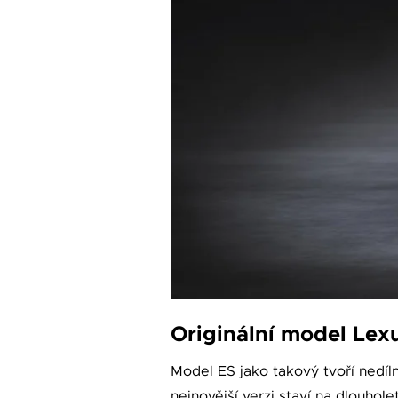
Originální model Lex
Model ES jako takový tvoří nedíl
nejnovější verzi staví na dlouhol