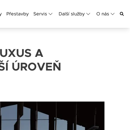
y
Přestavby
Servis
Další služby
O nás
LUXUS A
ŠÍ ÚROVEŇ