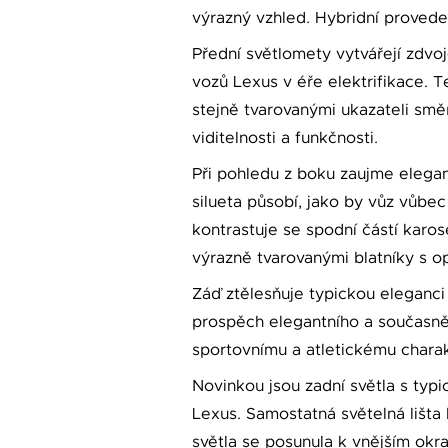
výrazný vzhled. Hybridní provede
Přední světlomety vytvářejí zdvo
vozů Lexus v éře elektrifikace. T
stejně tvarovanými ukazateli smě
viditelnosti a funkčnosti.
Při pohledu z boku zaujme elegant
silueta působí, jako by vůz vůbe
kontrastuje se spodní částí karos
výrazně tvarovanými blatníky s o
Záď ztělesňuje typickou eleganc
prospěch elegantního a současně 
sportovnímu a atletickému charak
Novinkou jsou zadní světla s typ
Lexus. Samostatná světelná lišta
světla se posunula k vnějším okr