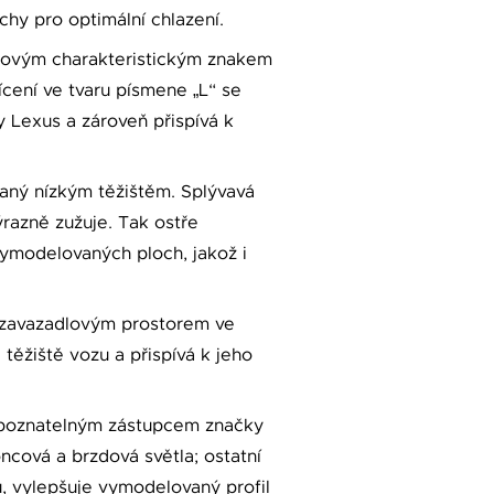
hy pro optimální chlazení.
e novým charakteristickým znakem
ícení ve tvaru písmene „L“ se
y Lexus a zároveň přispívá k
daný nízkým těžištěm. Splývavá
razně zužuje. Tak ostře
vymodelovaných ploch, jakož i
a zavazadlovým prostorem ve
těžiště vozu a přispívá k jeho
ozpoznatelným zástupcem značky
ncová a brzdová světla; ostatní
, vylepšuje vymodelovaný profil