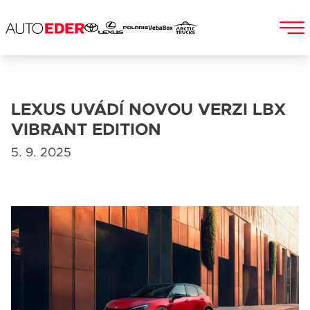
Skip
to
Jméno a příjmení
content
LEXUS UVÁDÍ NOVOU VERZI LBX
VIBRANT EDITION
5. 9. 2025
E-mail
Telefon
Popis
Při odesílání se