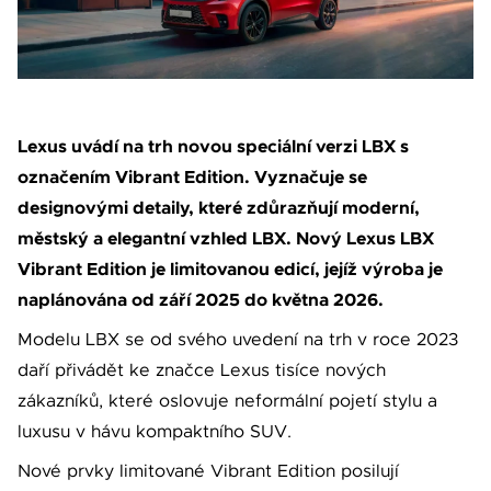
Váše zpráva byla
vyskytla chyba.
odeslána. Děkujeme
Zkuste to prosím za
za Váš zájem!
chvíli znovu.
Lexus uvádí na trh novou speciální verzi LBX s
označením Vibrant Edition. Vyznačuje se
designovými detaily, které zdůrazňují moderní,
městský a elegantní vzhled LBX. Nový Lexus LBX
osobních údajů
Souhlasím se zpracováním
Vibrant Edition je limitovanou edicí, jejíž výroba je
*
naplánována od září 2025 do května 2026.
Přihlášení k odběru novinek
Pole označená * jsou povinná.
Modelu LBX se od svého uvedení na trh v roce 2023
Odeslat
daří přivádět ke značce Lexus tisíce nových
zákazníků, které oslovuje neformální pojetí stylu a
luxusu v hávu kompaktního SUV.
Nové prvky limitované Vibrant Edition posilují