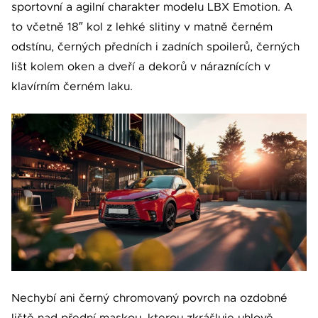
sportovní a agilní charakter modelu LBX Emotion. A
to včetně 18″ kol z lehké slitiny v matně černém
odstínu, černých předních i zadních spoilerů, černých
lišt kolem oken a dveří a dekorů v náraznících v
klavírním černém laku.
Nechybí ani černý chromovaný povrch na ozdobné
liště nad přední maskou, kterou zkrášluje uhlově