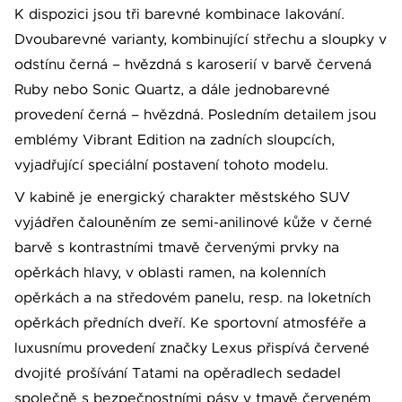
K dispozici jsou tři barevné kombinace lakování.
Dvoubarevné varianty, kombinující střechu a sloupky v
odstínu černá – hvězdná s karoserií v barvě červená
Ruby nebo Sonic Quartz, a dále jednobarevné
provedení černá – hvězdná. Posledním detailem jsou
emblémy Vibrant Edition na zadních sloupcích,
vyjadřující speciální postavení tohoto modelu.
V kabině je energický charakter městského SUV
vyjádřen čalouněním ze semi-anilinové kůže v černé
barvě s kontrastními tmavě červenými prvky na
opěrkách hlavy, v oblasti ramen, na kolenních
opěrkách a na středovém panelu, resp. na loketních
opěrkách předních dveří. Ke sportovní atmosféře a
luxusnímu provedení značky Lexus přispívá červené
dvojité prošívání Tatami na opěradlech sedadel
společně s bezpečnostními pásy v tmavě červeném