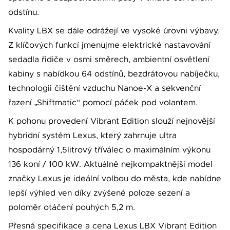
odstínu.
Kvality LBX se dále odrážejí ve vysoké úrovni výbavy.
Z klíčových funkcí jmenujme elektrické nastavování
sedadla řidiče v osmi směrech, ambientní osvětlení
kabiny s nabídkou 64 odstínů, bezdrátovou nabíječku,
technologii čištění vzduchu Nanoe-X a sekvenční
řazení „Shiftmatic“ pomocí páček pod volantem.
K pohonu provedení Vibrant Edition slouží nejnovější
hybridní systém Lexus, který zahrnuje ultra
hospodárný 1,5litrový tříválec o maximálním výkonu
136 koní / 100 kW. Aktuálně nejkompaktnější model
značky Lexus je ideální volbou do města, kde nabídne
lepší výhled ven díky zvýšené poloze sezení a
poloměr otáčení pouhých 5,2 m.
Přesná specifikace a cena Lexus LBX Vibrant Edition