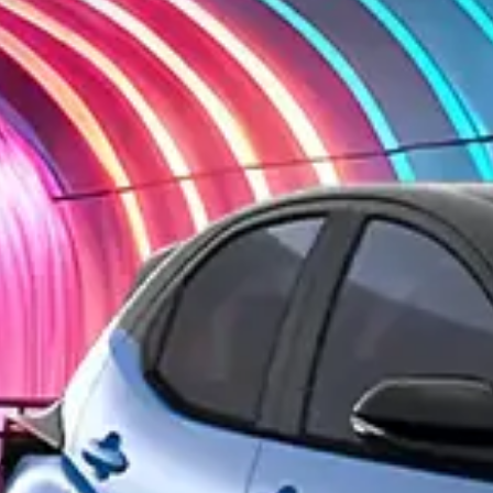
Váše zpráva byla
vyskytla chyba.
odeslána. Děkujeme
Zkuste to prosím za
za Váš zájem!
chvíli znovu.
osobních údajů
Souhlasím se zpracováním
*
Přihlášení k odběru novinek
Pole označená * jsou povinná.
Odeslat