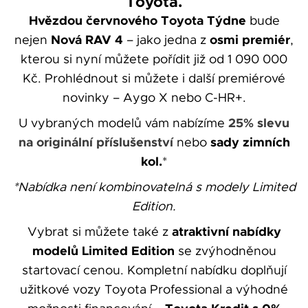
Toyota.
Hvězdou červnového Toyota Týdne
bude
Nová RAV 4
osmi premiér
nejen
– jako jedna z
,
kterou si nyní můžete pořídit již od 1 090 000
Kč. Prohlédnout si můžete i další premiérové
novinky – Aygo X nebo C-HR+.
25% slevu
U vybraných modelů vám nabízíme
na
originální příslušenství
sady zimních
nebo
kol.
*
*Nabídka není kombinovatelná s modely Limited
Edition.
atraktivní nabídky
Vybrat si můžete také z
modelů Limited Edition
se zvýhodněnou
startovací cenou. Kompletní nabídku doplňují
užitkové vozy Toyota Professional a výhodné