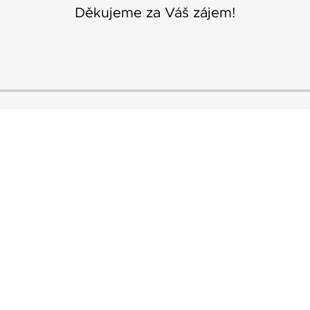
Děkujeme za Váš zájem!
Nenašli jste, co hledáte? Potřebujete
poradit? Neváhejte se na nás obrátit.
Kontaktujte nás