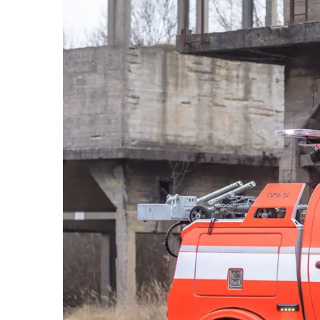
Souhl
Přihlá
Pole o