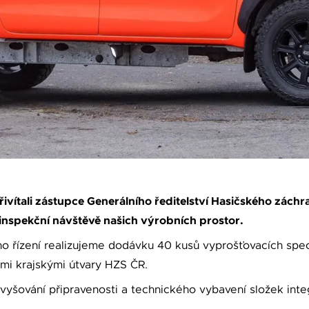
ivítali zástupce Generálního ředitelství Hasičského zách
 inspekční návštěvě našich výrobních prostor.
 řízení realizujeme dodávku 40 kusů vyprošťovacích spec
mi krajskými útvary HZS ČR.
zvyšování připravenosti a technického vybavení složek in