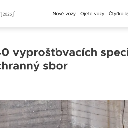
Nové vozy
Ojeté vozy
Čtyřkolk
 vyprošťovacích speci
a příjmení
chranný sbor
Telefon