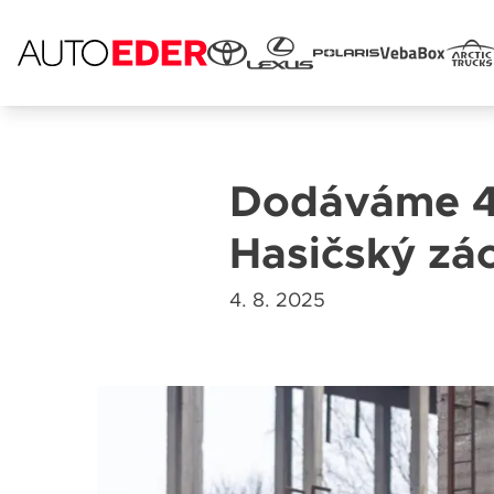
Skip
to
content
Dodáváme 40
Jméno 
Hasičský zá
4. 8. 2025
E-mail
Popis