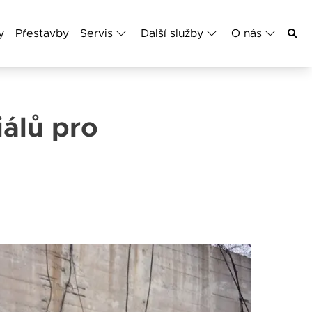
y
Přestavby
Servis
Další služby
O nás
álů pro