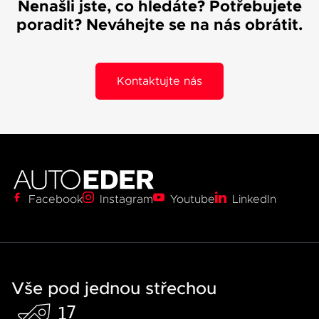
Nenašli jste, co hledáte? Potřebujete
poradit? Neváhejte se na nás obrátit.
Kontaktujte nás
0
Facebook
Instagram
Youtube
LinkedIn
1
2
3
0
0
0
0
4
1
1
0
1
1
5
2
2
1
0
Vše pod jednou střechou
2
2
0
6
0
3
3
2
1
3
3
1
7
1
4
4
3
2