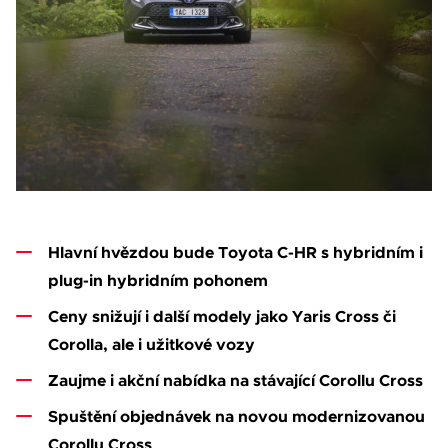
Váše zpráva byla
vyskytla chyba.
odeslána. Děkujeme
Zkuste to prosím za
za Váš zájem!
chvíli znovu.
osobních údajů
Souhlasím se zpracováním
Hlavní hvězdou bude Toyota C-HR s hybridním i
*
Přihlášení k odběru novinek
plug-in hybridním pohonem
Pole označená * jsou povinná.
Ceny snižují i další modely jako Yaris Cross či
Odeslat
Corolla, ale i užitkové vozy
Zaujme i akční nabídka na stávající Corollu Cross
Spuštění objednávek na novou modernizovanou
Corollu Cross