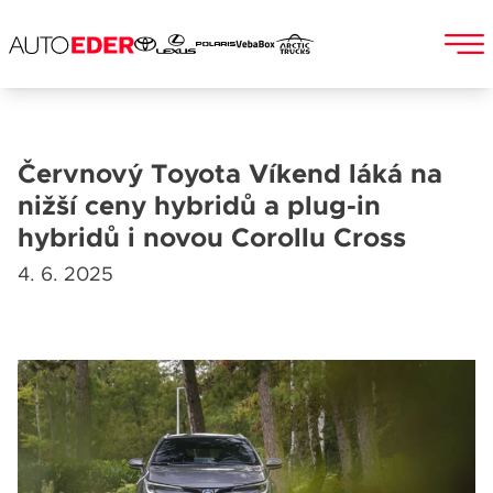
Skip
to
Jméno a příjmení
content
Červnový Toyota Víkend láká na
nižší ceny hybridů a plug-in
hybridů i novou Corollu Cross
E-mail
4. 6. 2025
Telefon
Popis
Při odesílání se