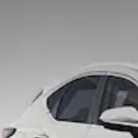
Váše zpráva byla
vyskytla chyba.
odeslána. Děkujeme
Zkuste to prosím za
za Váš zájem!
chvíli znovu.
osobních údajů
Souhlasím se zpracováním
*
Přihlášení k odběru novinek
Pole označená * jsou povinná.
Odeslat