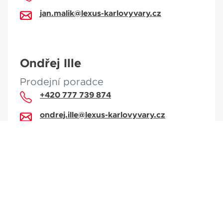
jan.malik@lexus-karlovyvary.cz
Ondřej Ille
Prodejní poradce
+420 777 739 874
ondrej.ille@lexus-karlovyvary.cz
0
Facebook
Instagram
Youtube
LinkedIn
1