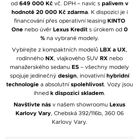
649 000 Kč
palivem v
od
vč. DPH – navíc s
hodnotě 20 000 Kč zdarma
. K dispozici je i
KINTO
financování přes operativní leasing
One
Lexus Kredit
0
nebo úvěr
s úrokem od
%
na vybrané modely.
LBX a UX
Vybírejte z kompaktních modelů
,
NX
RX
rodinného
, vlajkového SUV
nebo
ES
manažerského sedanu
– všechny modely
design
hybridní
spojuje jedinečný
, inovativní
technologie
spolehlivost
a absolutní
. Vozy jsou
k dispozici skladem
ihned
.
Navštivte nás
Lexus
v našem showroomu
Karlovy Vary
, Chebská 392/116b, 360 06
Karlovy Vary.