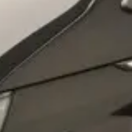
osobních údajů
Souhlasím se zpracováním
*
Přihlášení k odběru novinek
Vždy vyčkejte na potvrzení data a času naším
prodejcem.
Pole označená * jsou povinná.
Rezervovat termín