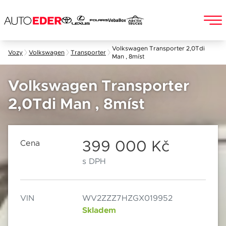
Skip
Volkswagen Transporter 2,0Tdi
Vozy
Volkswagen
Transporter
Man , 8míst
to
Jméno a příjmení
content
Volkswagen Transporter
2,0Tdi Man , 8míst
E-mail
Chebská 392/116B
Po–Pá: 8:00–18:00
360 01 Karlovy Vary
So: 8:00–12:00
399 000 Kč
Cena
s DPH
Telefon
VIN
WV2ZZZ7HZGX019952
Datum
Skladem
Popis
Při odesílání se