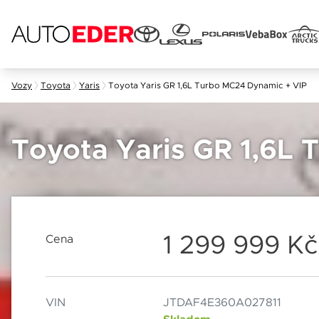
Skip
Vozy
Toyota
Yaris
Toyota Yaris GR 1,6L Turbo MC24 Dynamic + VIP
to
content
Jméno 
Toyota Yaris GR 1,6L
E-mail
1 299 999 K
Cena
Popis
Datum
VIN
JTDAF4E360A027811