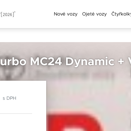
Nové vozy
Ojeté vozy
Čtyřkolk
a příjmení
 Turbo MC24 Dynamic + 
Chebská 392/116B
Po–Pá: 8:00–18:00
Telefon
360 01 Karlovy Vary
So: 8:00–12:00
č
s DPH
Čas