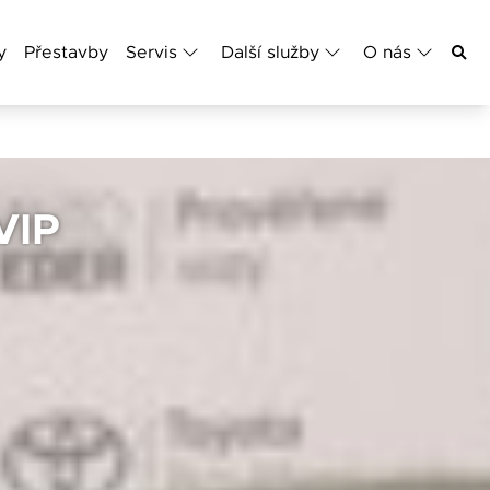
y
Přestavby
Servis
Další služby
O nás
VIP