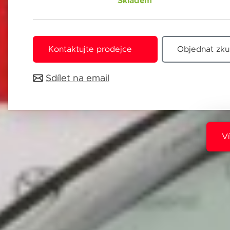
Skladem
Jméno 
Kontaktujte prodejce
Objednat zku
Sdílet na email
E-mail
Souhl
Přihlá
Pole o
V
Souhl
Přihlá
Vždy v
Pole o