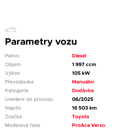
Parametry vozu
Diesel
Palivo
1 997 ccm
Objem
105 kW
Výkon
Manuální
Převodovka
Dodávka
Kategorie
06/2025
Uvedení do provozu
16 503 km
Najeto
Toyota
Značka
ProAce Verso
Modelová řada