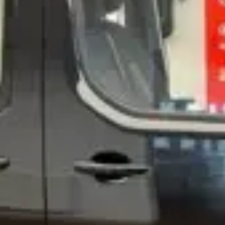
osobních údajů
Souhlasím se zpracováním
*
Přihlášení k odběru novinek
Vždy vyčkejte na potvrzení data a času naším
prodejcem.
Pole označená * jsou povinná.
Rezervovat termín