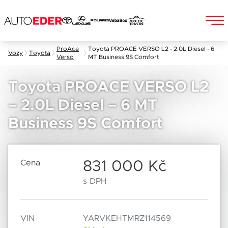
Skip
ProAce
Toyota PROACE VERSO L2 - 2.0L Diesel - 6
Vozy
Toyota
Verso
MT Business 9S Comfort
to
Jméno a příjmení
content
Toyota PROACE VERSO L2
– 2.0L Diesel – 6 MT
E-mail
Business 9S Comfort
Chebská 392/116B
Po–Pá: 8:00–18:00
360 01 Karlovy Vary
So: 8:00–12:00
831 000 Kč
Cena
Telefon
s DPH
Datum
VIN
YARVKEHTMRZ114569
Popis
Při odesílání se