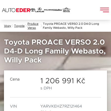
Skip
ProAce
Toyota PROACE VERSO 2.0 D4-D Long
Vozy
Toyota
Verso
Family Webasto, Willy Pack
to
Jméno a příjmení
content
Toyota PROACE VERSO 2.0
D4-D Long Family Webasto,
E-mail
Willy Pack
Chebská 392/116B
Po–Pá: 8:00–18:00
360 01 Karlovy Vary
So: 8:00–12:00
1 206 991 Kč
Cena
Telefon
s DPH
Datum
VIN
YARVKEHZ7RZ121464
Popis
Při odesílání se