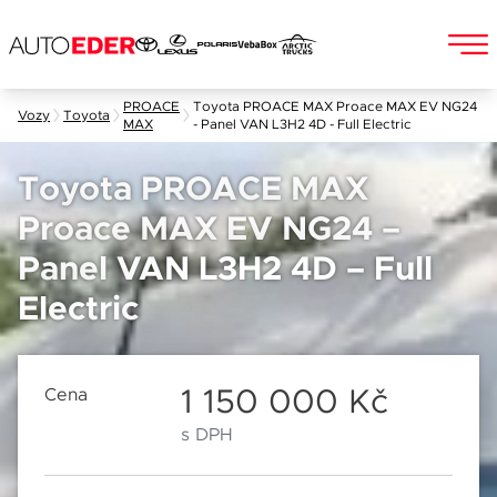
Skip
PROACE
Toyota PROACE MAX Proace MAX EV NG24
Vozy
Toyota
MAX
- Panel VAN L3H2 4D - Full Electric
to
Jméno a příjmení
content
Toyota PROACE MAX
Proace MAX EV NG24 –
E-mail
Panel VAN L3H2 4D – Full
Chebská 392/116B
Po–Pá: 8:00–18:00
Electric
360 01 Karlovy Vary
So: 8:00–12:00
Telefon
1 150 000 Kč
Cena
s DPH
Datum
Popis
Při odesílání se