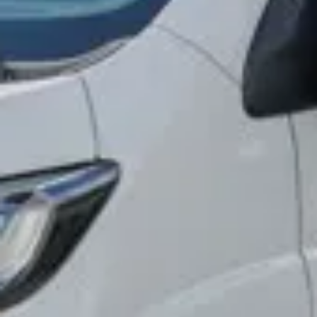
osobních údajů
Souhlasím se zpracováním
*
Přihlášení k odběru novinek
Vždy vyčkejte na potvrzení data a času naším
prodejcem.
Pole označená * jsou povinná.
Rezervovat termín