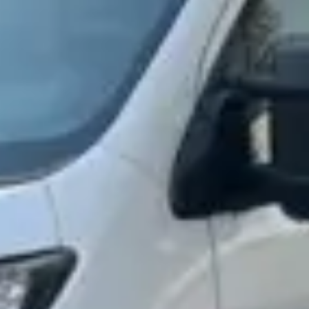
osobních údajů
Souhlasím se zpracováním
*
Přihlášení k odběru novinek
Vždy vyčkejte na potvrzení data a času naším
prodejcem.
Pole označená * jsou povinná.
Rezervovat termín