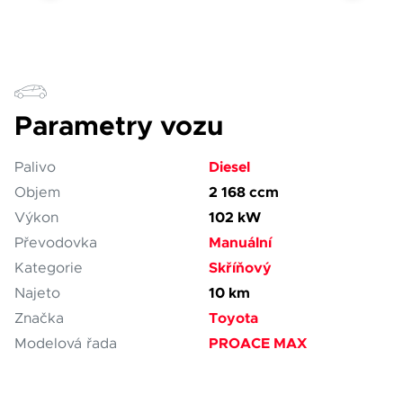
Parametry vozu
Diesel
Palivo
2 168 ccm
Objem
102 kW
Výkon
Manuální
Převodovka
Skříňový
Kategorie
10 km
Najeto
Toyota
Značka
PROACE MAX
Modelová řada