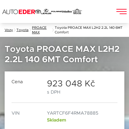
Skip
PROACE
Toyota PROACE MAX L2H2 2.2L 140 6MT
Vozy
Toyota
MAX
Comfort
to
Jméno a příjmení
content
Toyota PROACE MAX L2H2
2.2L 140 6MT Comfort
E-mail
Chebská 392/116B
Po–Pá: 8:00–18:00
360 01 Karlovy Vary
So: 8:00–12:00
923 048 Kč
Cena
s DPH
Telefon
VIN
YARTCF6F4RMA78885
Datum
Skladem
Popis
Při odesílání se