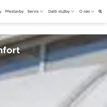
y
Přestavby
Servis
Další služby
O nás
fort