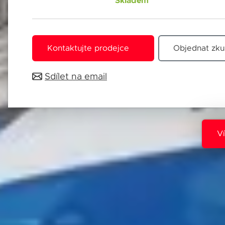
Skladem
Jméno 
Kontaktujte prodejce
Objednat zku
Sdílet na email
E-mail
Souhl
Přihlá
Pole o
V
Souhl
Přihlá
Vždy v
Pole o