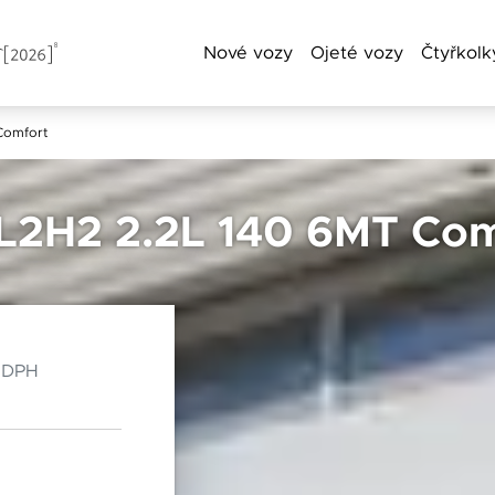
Nové vozy
Ojeté vozy
Čtyřkolk
Comfort
a příjmení
2H2 2.2L 140 6MT Com
Chebská 392/116B
Po–Pá: 8:00–18:00
Telefon
360 01 Karlovy Vary
So: 8:00–12:00
 DPH
Čas