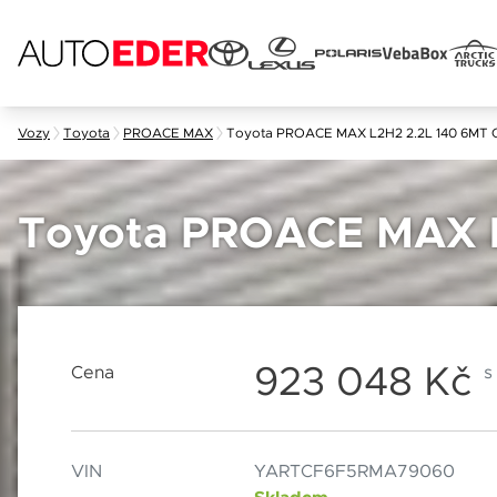
Skip
Vozy
Toyota
PROACE MAX
Toyota PROACE MAX L2H2 2.2L 140 6MT 
to
content
Jméno 
Toyota PROACE MAX L
E-mail
923 048 Kč
Cena
s
Popis
Datum
VIN
YARTCF6F5RMA79060