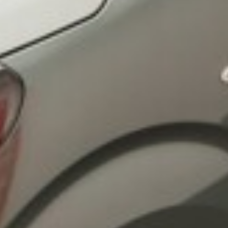
osobních údajů
Souhlasím se zpracováním
*
Přihlášení k odběru novinek
Vždy vyčkejte na potvrzení data a času naším
prodejcem.
Pole označená * jsou povinná.
Rezervovat termín