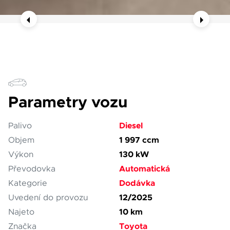
Parametry vozu
Diesel
Palivo
1 997 ccm
Objem
130 kW
Výkon
Automatická
Převodovka
Dodávka
Kategorie
12/2025
Uvedení do provozu
10 km
Najeto
Toyota
Značka