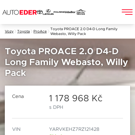
Skip
Toyota PROACE 2.0 D4-D Long Family
Vozy
Toyota
ProAce
Webasto, Willy Pack
to
Jméno a příjmení
content
Toyota PROACE 2.0 D4-D
Long Family Webasto, Willy
E-mail
Pack
Chebská 392/116B
Po–Pá: 8:00–18:00
360 01 Karlovy Vary
So: 8:00–12:00
1 178 968 Kč
Cena
Telefon
s DPH
Datum
VIN
YARVKEHZ7RZ121428
Popis
Při odesílání se