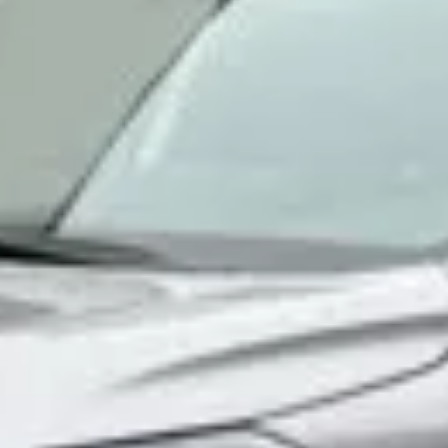
osobních údajů
Souhlasím se zpracováním
*
Přihlášení k odběru novinek
Vždy vyčkejte na potvrzení data a času naším
prodejcem.
Pole označená * jsou povinná.
Rezervovat termín