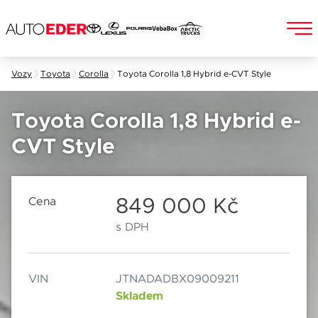
Skip
Vozy
Toyota
Corolla
Toyota Corolla 1,8 Hybrid e-CVT Style
to
Jméno a příjmení
content
Toyota Corolla 1,8 Hybrid e-
CVT Style
E-mail
Chebská 392/116B
Po–Pá: 8:00–18:00
360 01 Karlovy Vary
So: 8:00–12:00
849 000 Kč
Cena
s DPH
Telefon
VIN
JTNADADBX09009211
Datum
Skladem
Popis
Při odesílání se