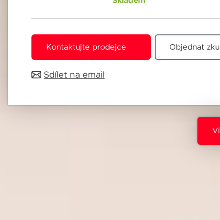
Skladem
Jméno 
Kontaktujte prodejce
Objednat zku
Sdílet na email
E-mail
Souhl
Přihlá
Pole o
V
Souhl
Přihlá
Vždy v
Pole o