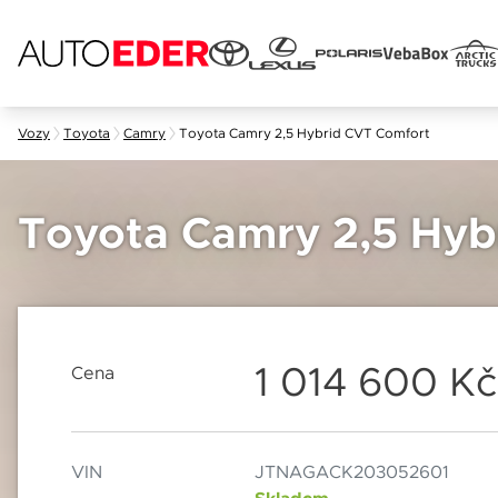
Skip
Vozy
Toyota
Camry
Toyota Camry 2,5 Hybrid CVT Comfort
to
content
Jméno 
Toyota Camry 2,5 Hyb
E-mail
1 014 600 K
Cena
Popis
Datum
VIN
JTNAGACK203052601