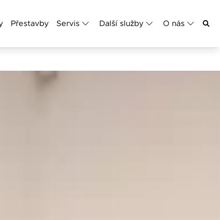
y
Přestavby
Servis
Další služby
O nás