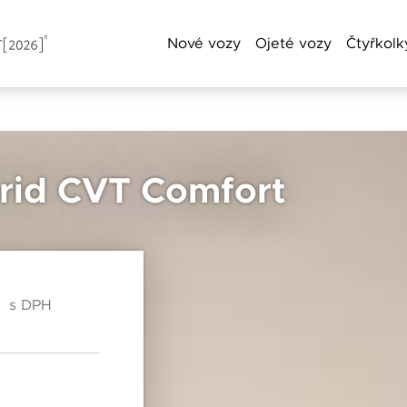
Nové vozy
Ojeté vozy
Čtyřkolk
a příjmení
rid CVT Comfort
Chebská 392/116B
Po–Pá: 8:00–18:00
Telefon
360 01 Karlovy Vary
So: 8:00–12:00
č
s DPH
Čas