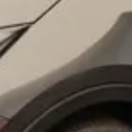
osobních údajů
Souhlasím se zpracováním
*
Přihlášení k odběru novinek
Vždy vyčkejte na potvrzení data a času naším
prodejcem.
Pole označená * jsou povinná.
Rezervovat termín