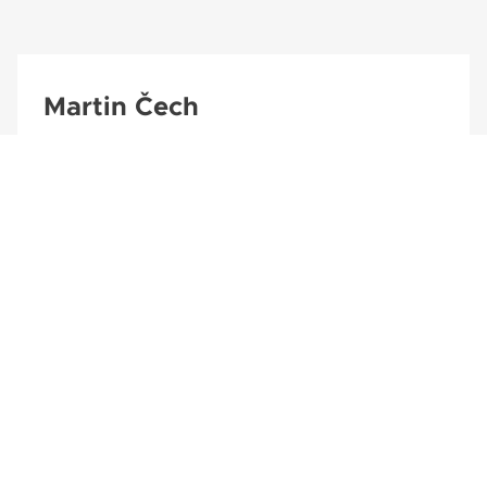
Martin Čech
Prodejní poradce
+420 608 114 046
martin.cech@autoeder.cz
0
Facebook
Instagram
Youtube
LinkedIn
1
2