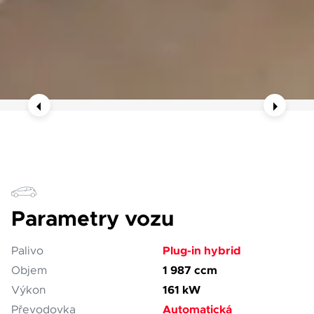
Parametry vozu
Plug-in hybrid
Palivo
1 987 ccm
Objem
161 kW
Výkon
Automatická
Převodovka