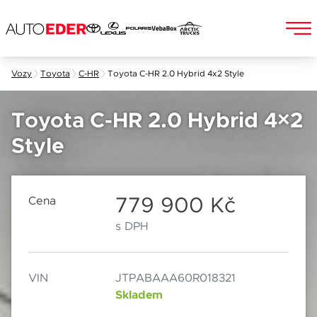
Skip
Vozy
Toyota
C-HR
Toyota C-HR 2.0 Hybrid 4x2 Style
to
Jméno a příjmení
content
Toyota C-HR 2.0 Hybrid 4×2
Style
E-mail
Chebská 392/116B
Po–Pá: 8:00–18:00
360 01 Karlovy Vary
So: 8:00–12:00
779 900 Kč
Cena
s DPH
Telefon
VIN
JTPABAAA60R018321
Datum
Skladem
Popis
Při odesílání se