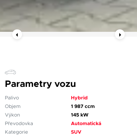
Parametry vozu
Hybrid
Palivo
1 987 ccm
Objem
145 kW
Výkon
Automatická
Převodovka
SUV
Kategorie