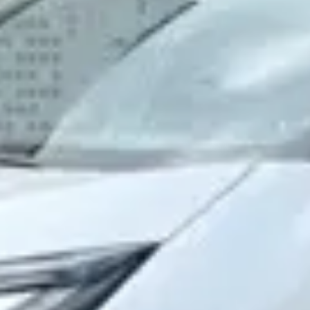
osobních údajů
Souhlasím se zpracováním
*
Přihlášení k odběru novinek
Vždy vyčkejte na potvrzení data a času naším
prodejcem.
Pole označená * jsou povinná.
Rezervovat termín