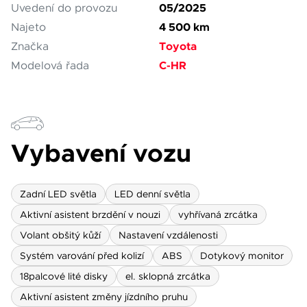
05/2025
Uvedení do provozu
4 500 km
Najeto
Toyota
Značka
C-HR
Modelová řada
Vybavení vozu
Zadní LED světla
LED denní světla
Aktivní asistent brzdění v nouzi
vyhřívaná zrcátka
Volant obšitý kůží
Nastavení vzdálenosti
Systém varování před kolizí
ABS
Dotykový monitor
18palcové lité disky
el. sklopná zrcátka
Aktivní asistent změny jízdního pruhu