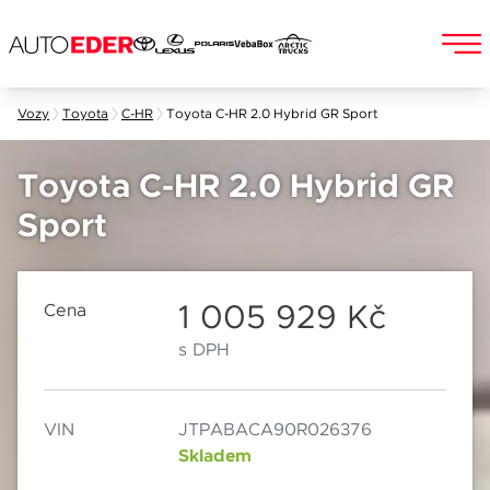
Skip
Vozy
Toyota
C-HR
Toyota C-HR 2.0 Hybrid GR Sport
to
Jméno a příjmení
content
Toyota C-HR 2.0 Hybrid GR
Sport
E-mail
Chebská 392/116B
Po–Pá: 8:00–18:00
360 01 Karlovy Vary
So: 8:00–12:00
1 005 929 Kč
Cena
s DPH
Telefon
VIN
JTPABACA90R026376
Datum
Skladem
Popis
Při odesílání se