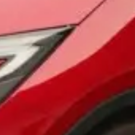
osobních údajů
Souhlasím se zpracováním
*
Přihlášení k odběru novinek
Vždy vyčkejte na potvrzení data a času naším
prodejcem.
Pole označená * jsou povinná.
Rezervovat termín