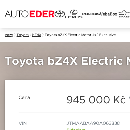
Skip
Vozy
Toyota
bZ4X
Toyota bZ4X Electric Motor 4x2 Executive
to
content
Jméno 
Toyota bZ4X Electric 
E-mail
945 000 Kč
Cena
Popis
Datum
VIN
JTMAABAA90A063838