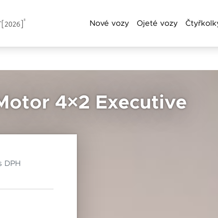
Nové vozy
Ojeté vozy
Čtyřkolk
a příjmení
Motor 4×2 Executive
Chebská 392/116B
Po–Pá: 8:00–18:00
Telefon
360 01 Karlovy Vary
So: 8:00–12:00
s DPH
Čas