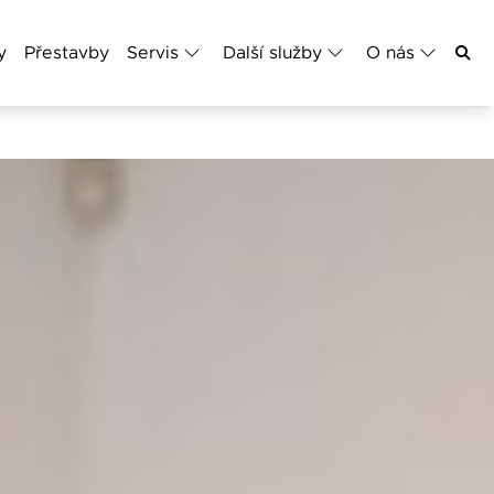
y
Přestavby
Servis
Další služby
O nás