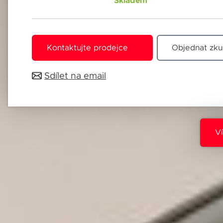
Skladem
Jméno 
Kontaktujte prodejce
Objednat zku
Sdílet na email
E-mail
Souhl
Přihlá
Pole o
V
Souhl
Přihlá
Vždy v
Pole o