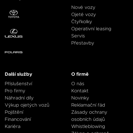
8
Nové vozy
9
Ojeté vozy
Čtyřkolky
Operativní leasing
Servis
Přestavby
Další služby
O firmě
Příslušenství
O nás
Pro firmy
Kontakt
Náhradní díly
Novinky
Výkup ojetých vozů
Reklamační řád
Pojištění
Zásady ochrany
Financování
osobních údajů
Kariéra
Whistleblowing