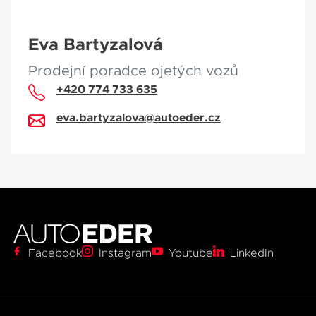
Eva Bartyzalová
Prodejní poradce ojetých vozů
+420 774 733 635
eva.bartyzalova@autoeder.cz
0
Facebook
Instagram
Youtube
LinkedIn
1
2
3
0
0
0
0
4