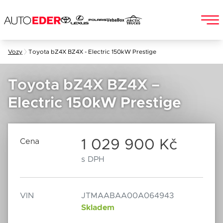
Skip
Vozy
Toyota bZ4X BZ4X - Electric 150kW Prestige
to
Jméno a příjmení
content
Toyota bZ4X BZ4X –
Electric 150kW Prestige
E-mail
Chebská 392/116B
Po–Pá: 8:00–18:00
360 01 Karlovy Vary
So: 8:00–12:00
1 029 900 Kč
Cena
s DPH
Telefon
VIN
JTMAABAA00A064943
Datum
Skladem
Popis
Při odesílání se