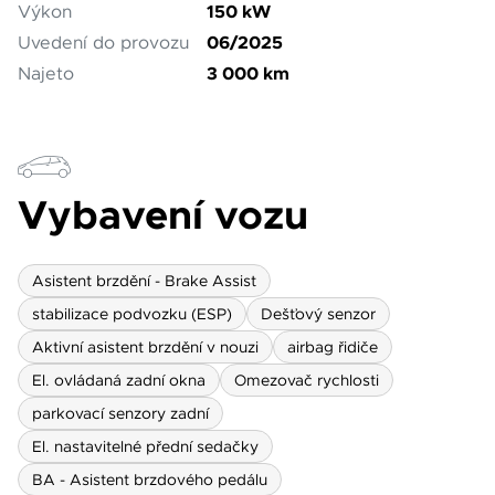
150 kW
Výkon
06/2025
Uvedení do provozu
osobních údajů
Souhlasím se zpracováním
3 000 km
Najeto
*
Přihlášení k odběru novinek
Vždy vyčkejte na potvrzení data a času naším
prodejcem.
Pole označená * jsou povinná.
Vybavení vozu
Rezervovat termín
Asistent brzdění - Brake Assist
stabilizace podvozku (ESP)
Dešťový senzor
Aktivní asistent brzdění v nouzi
airbag řidiče
El. ovládaná zadní okna
Omezovač rychlosti
parkovací senzory zadní
El. nastavitelné přední sedačky
BA - Asistent brzdového pedálu