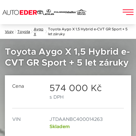
Skip
Aygo
Toyota Aygo X 1,5 Hybrid e-CVT GR Sport + 5
Vozy
Toyota
X
let záruky
to
Jméno a příjmení
content
Toyota Aygo X 1,5 Hybrid e-
CVT GR Sport + 5 let záruky
E-mail
Chebská 392/116B
Po–Pá: 8:00–18:00
360 01 Karlovy Vary
So: 8:00–12:00
574 000 Kč
Cena
s DPH
Telefon
VIN
JTDAANBC400014263
Datum
Skladem
Popis
Při odesílání se