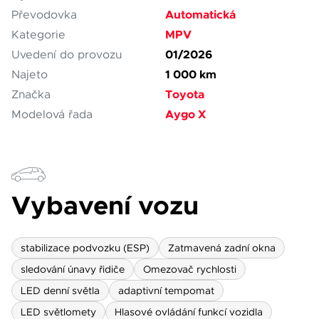
Automatická
Převodovka
MPV
Kategorie
01/2026
Uvedení do provozu
1 000 km
Najeto
Toyota
Značka
Aygo X
Modelová řada
Vybavení vozu
stabilizace podvozku (ESP)
Zatmavená zadní okna
sledování únavy řidiče
Omezovač rychlosti
LED denní světla
adaptivní tempomat
LED světlomety
Hlasové ovládání funkcí vozidla