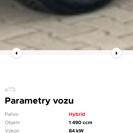
Parametry vozu
Hybrid
Palivo
1 490 ccm
Objem
84 kW
Výkon