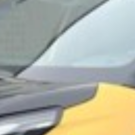
osobních údajů
Souhlasím se zpracováním
*
Přihlášení k odběru novinek
Vždy vyčkejte na potvrzení data a času naším
prodejcem.
Pole označená * jsou povinná.
Rezervovat termín