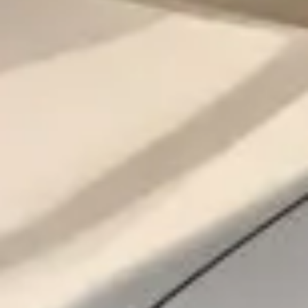
osobních údajů
Souhlasím se zpracováním
*
Přihlášení k odběru novinek
Vždy vyčkejte na potvrzení data a času naším
prodejcem.
Pole označená * jsou povinná.
Rezervovat termín