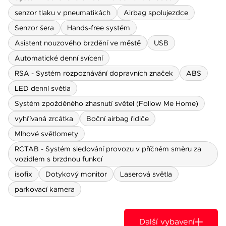
senzor tlaku v pneumatikách
Airbag spolujezdce
Senzor šera
Hands-free systém
Asistent nouzového brzdění ve městě
USB
Automatické denní svícení
RSA - Systém rozpoznávání dopravních značek
ABS
LED denní světla
Systém zpožděného zhasnutí světel (Follow Me Home)
vyhřívaná zrcátka
Boční airbag řidiče
Mlhové světlomety
RCTAB - Systém sledování provozu v příčném směru za
vozidlem s brzdnou funkcí
isofix
Dotykový monitor
Laserová světla
parkovací kamera
Další vybavení