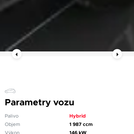
Parametry vozu
Hybrid
Palivo
1 987 ccm
Objem
146 kW
Výkon