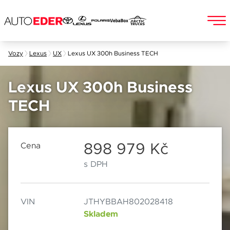
Skip
Vozy
Lexus
UX
Lexus UX 300h Business TECH
to
Jméno a příjmení
content
Lexus UX 300h Business
TECH
E-mail
Chebská 392/116B
Po–Pá: 8:00–18:00
360 01 Karlovy Vary
So: 8:00–12:00
898 979 Kč
Cena
s DPH
Telefon
VIN
JTHYBBAH802028418
Datum
Skladem
Popis
Při odesílání se