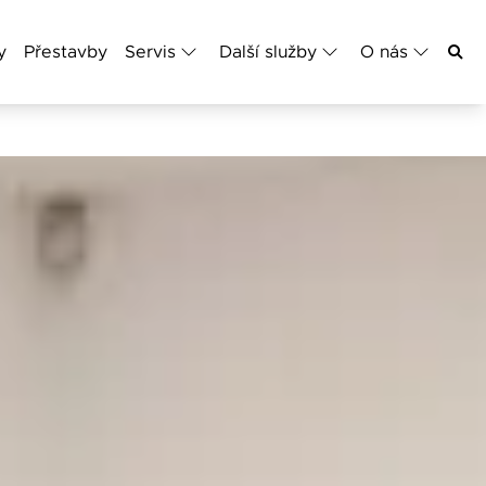
y
Přestavby
Servis
Další služby
O nás