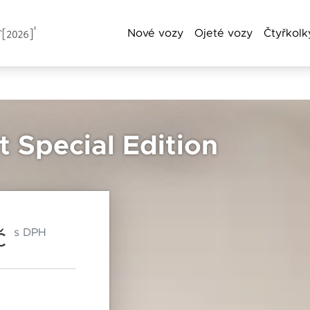
Nové vozy
Ojeté vozy
Čtyřkolk
a příjmení
 Special Edition
Chebská 392/116B
Po–Pá: 8:00–18:00
Telefon
360 01 Karlovy Vary
So: 8:00–12:00
č
s DPH
Čas