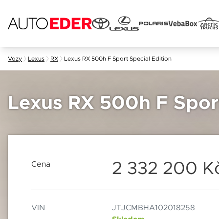
Skip
Vozy
Lexus
RX
Lexus RX 500h F Sport Special Edition
to
content
Jméno 
Lexus RX 500h F Sport
E-mail
2 332 200 K
Cena
Popis
Datum
VIN
JTJCMBHA102018258