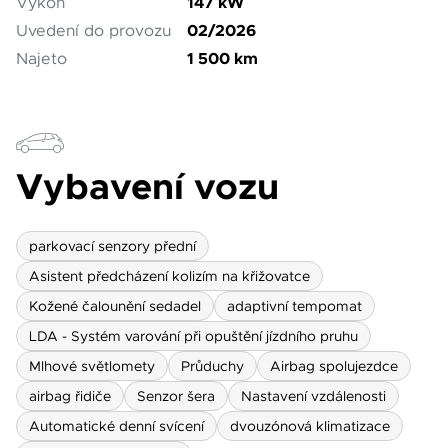
147 kW
Výkon
02/2026
Uvedení do provozu
osobních údajů
Souhlasím se zpracováním
1 500 km
Najeto
*
Přihlášení k odběru novinek
Vždy vyčkejte na potvrzení data a času naším
prodejcem.
Pole označená * jsou povinná.
Vybavení vozu
Rezervovat termín
parkovací senzory přední
Asistent předcházení kolizím na křižovatce
Kožené čalounění sedadel
adaptivní tempomat
LDA - Systém varování při opuštění jízdního pruhu
Mlhové světlomety
Průduchy
Airbag spolujezdce
airbag řidiče
Senzor šera
Nastavení vzdálenosti
Automatické denní svícení
dvouzónová klimatizace