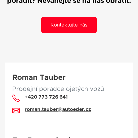
poradit? Neváhejte se na nás obrátit.
Kontaktujte nás
Roman Tauber
Prodejní poradce ojetých vozů
+420 773 726 641
roman.tauber@autoeder.cz