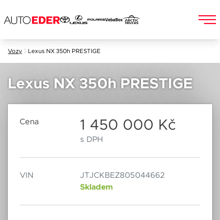
Skip
Vozy
Lexus NX 350h PRESTIGE
to
Jméno a příjmení
content
Lexus NX 350h PRESTIGE
E-mail
1 450 000 Kč
Cena
Chebská 392/116B
Po–Pá: 8:00–18:00
360 01 Karlovy Vary
So: 8:00–12:00
s DPH
Telefon
VIN
JTJCKBEZ805044662
Skladem
Datum
Popis
Při odesílání se