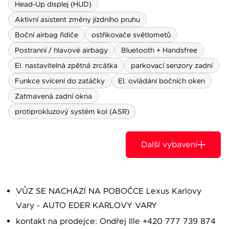
Head-Up displej (HUD)
Aktivní asistent změny jízdního pruhu
Boční airbag řidiče
ostřikovače světlometů
Postranní / hlavové airbagy
Bluetooth + Handsfree
El. nastavitelná zpětná zrcátka
parkovací senzory zadní
Funkce svícení do zatáčky
El. ovládání bočních oken
Zatmavená zadní okna
protiprokluzový systém kol (ASR)
Další vybavení
VŮZ SE NACHÁZÍ NA POBOČCE Lexus Karlovy
Vary - AUTO EDER KARLOVY VARY
kontakt na prodejce: Ondřej Ille +420 777 739 874