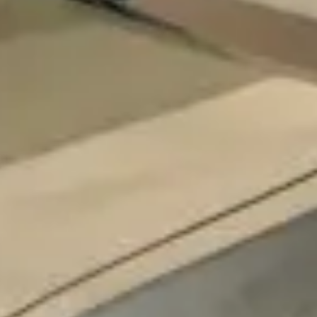
osobních údajů
Souhlasím se zpracováním
*
Přihlášení k odběru novinek
Vždy vyčkejte na potvrzení data a času naším
prodejcem.
Pole označená * jsou povinná.
Rezervovat termín