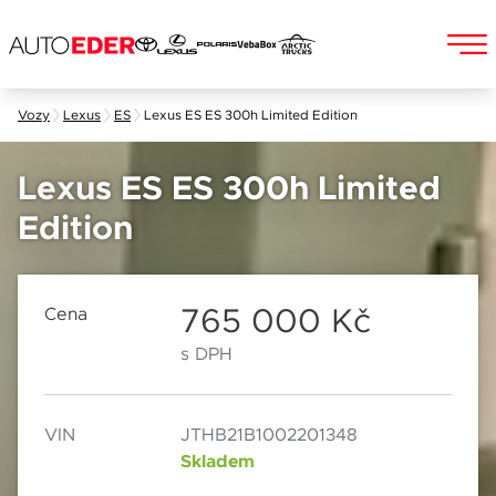
Skip
Vozy
Lexus
ES
Lexus ES ES 300h Limited Edition
to
Jméno a příjmení
content
Lexus ES ES 300h Limited
Edition
E-mail
Chebská 392/116B
Po–Pá: 8:00–18:00
360 01 Karlovy Vary
So: 8:00–12:00
765 000 Kč
Cena
s DPH
Telefon
VIN
JTHB21B1002201348
Datum
Skladem
Popis
Při odesílání se