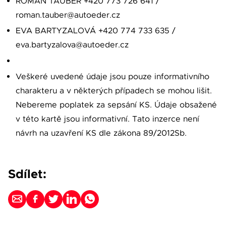
ROMAN TAUBER +420 773 726 641 /
roman.tauber@autoeder.cz
EVA BARTYZALOVÁ +420 774 733 635 /
eva.bartyzalova@autoeder.cz
Veškeré uvedené údaje jsou pouze informativního
charakteru a v některých případech se mohou lišit.
Nebereme poplatek za sepsání KS. Údaje obsažené
v této kartě jsou informativní. Tato inzerce není
návrh na uzavření KS dle zákona 89/2012Sb.
Sdílet: