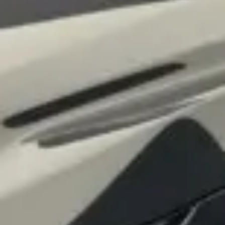
osobních údajů
Souhlasím se zpracováním
*
Přihlášení k odběru novinek
Vždy vyčkejte na potvrzení data a času naším
prodejcem.
Pole označená * jsou povinná.
Rezervovat termín