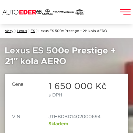
Skip
Vozy
Lexus
ES
Lexus ES 500e Prestige + 21" kola AERO
to
Jméno a příjmení
content
Lexus ES 500e Prestige +
21″ kola AERO
E-mail
Chebská 392/116B
Po–Pá: 8:00–18:00
360 01 Karlovy Vary
So: 8:00–12:00
1 650 000 Kč
Cena
s DPH
Telefon
VIN
JTHBDBD1402000694
Datum
Skladem
Popis
Při odesílání se