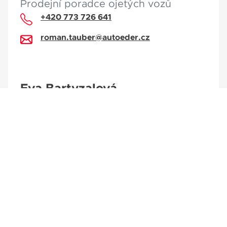
Prodejní poradce ojetých vozů
+420 773 726 641
roman.tauber@autoeder.cz
Eva Bartyzalová
Prodejní poradce ojetých vozů
+420 774 733 635
eva.bartyzalova@autoeder.cz