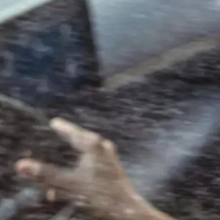
Váše zpráva byla
vyskytla chyba.
odeslána. Děkujeme
Zkuste to prosím za
za Váš zájem!
chvíli znovu.
osobních údajů
Souhlasím se zpracováním
*
Přihlášení k odběru novinek
Pole označená * jsou povinná.
Odeslat