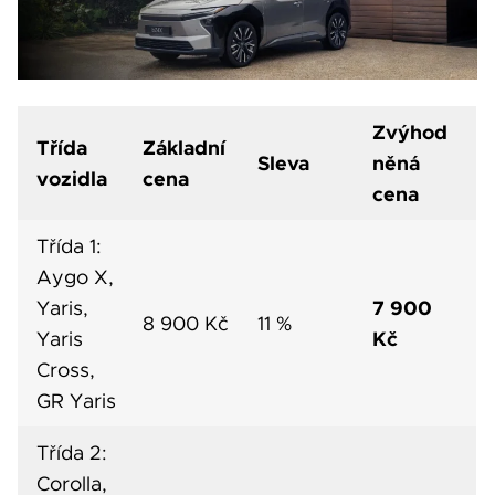
Zvýhod
Třída
Základní
Sleva
něná
vozidla
cena
cena
Třída 1:
Aygo X,
7 900
Yaris,
8 900 Kč
11 %
Kč
Yaris
Cross,
GR Yaris
Třída 2:
Corolla,