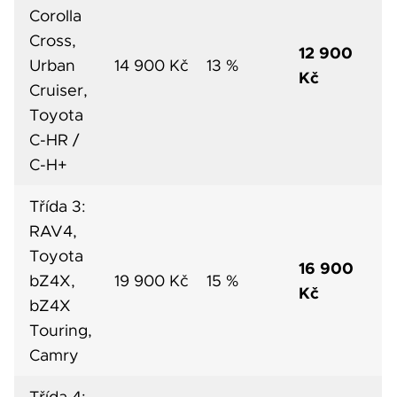
Corolla
Cross,
12 900
Urban
14 900 Kč
13 %
Kč
Cruiser,
Toyota
C-HR /
C-H+
Třída 3:
RAV4,
Toyota
16 900
bZ4X,
19 900 Kč
15 %
Kč
bZ4X
Touring,
Camry