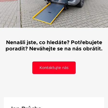
Váše zpráva byla
vyskytla chyba.
odeslána. Děkujeme
Zkuste to prosím za
za Váš zájem!
chvíli znovu.
Nenašli jste, co hledáte? Potřebujete
poradit? Neváhejte se na nás obrátit.
osobních údajů
Souhlasím se zpracováním
*
Přihlášení k odběru novinek
Kontaktujte nás
Pole označená * jsou povinná.
Odeslat