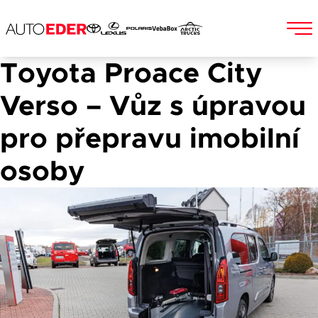
Toyota Proace City
Skip
to
Jméno a příjmení
Verso – Vůz s úpravou
content
pro přepravu imobilní
osoby
E-mail
Telefon
Popis
Při odesílání se