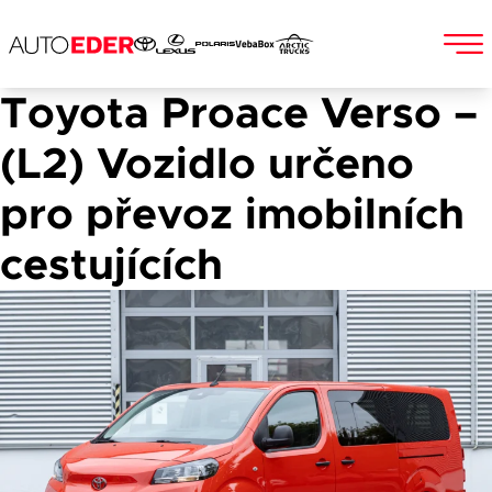
Toyota Proace Verso –
Skip
to
Jméno a příjmení
(L2) Vozidlo určeno
content
pro převoz imobilních
cestujících
E-mail
Telefon
Popis
Při odesílání se