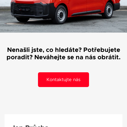
Váše zpráva byla
vyskytla chyba.
odeslána. Děkujeme
Zkuste to prosím za
za Váš zájem!
chvíli znovu.
Nenašli jste, co hledáte? Potřebujete
poradit? Neváhejte se na nás obrátit.
osobních údajů
Souhlasím se zpracováním
*
Přihlášení k odběru novinek
Kontaktujte nás
Pole označená * jsou povinná.
Odeslat