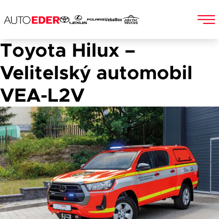
Toyota Hilux –
Skip
to
Jméno a příjmení
Velitelský automobil
content
VEA-L2V
E-mail
Telefon
Popis
Při odesílání se