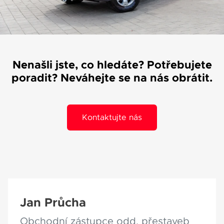
Váše zpráva byla
vyskytla chyba.
odeslána. Děkujeme
Zkuste to prosím za
za Váš zájem!
chvíli znovu.
Nenašli jste, co hledáte? Potřebujete
poradit? Neváhejte se na nás obrátit.
osobních údajů
Souhlasím se zpracováním
Kontaktujte nás
*
Přihlášení k odběru novinek
Pole označená * jsou povinná.
Odeslat
Jan Průcha
Obchodní zástupce odd. přestaveb