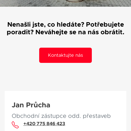
Váše zpráva byla
vyskytla chyba.
odeslána. Děkujeme
Zkuste to prosím za
za Váš zájem!
Nenašli jste, co hledáte? Potřebujete
chvíli znovu.
poradit? Neváhejte se na nás obrátit.
Kontaktujte nás
osobních údajů
Souhlasím se zpracováním
*
Přihlášení k odběru novinek
Pole označená * jsou povinná.
Odeslat
Jan Průcha
Obchodní zástupce odd. přestaveb
+420 775 846 423