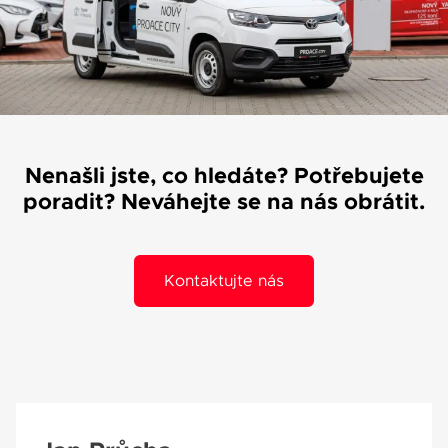
Váše zpráva byla
vyskytla chyba.
odeslána. Děkujeme
Zkuste to prosím za
za Váš zájem!
chvíli znovu.
Nenašli jste, co hledáte? Potřebujete
poradit? Neváhejte se na nás obrátit.
osobních údajů
Souhlasím se zpracováním
*
Přihlášení k odběru novinek
Kontaktujte nás
Pole označená * jsou povinná.
Odeslat