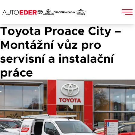
Toyota Proace City –
Skip
to
Jméno a příjmení
Montážní vůz pro
content
servisní a instalační
práce
E-mail
Telefon
Popis
Při odesílání se