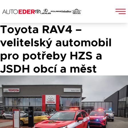
Toyota RAV4 –
Skip
to
Jméno a příjmení
velitelský automobil
content
pro potřeby HZS a
JSDH obcí a měst
E-mail
Telefon
Popis
Při odesílání se