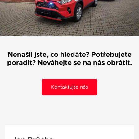
Váše zpráva byla
vyskytla chyba.
odeslána. Děkujeme
Zkuste to prosím za
za Váš zájem!
chvíli znovu.
Nenašli jste, co hledáte? Potřebujete
poradit? Neváhejte se na nás obrátit.
osobních údajů
Souhlasím se zpracováním
*
Přihlášení k odběru novinek
Kontaktujte nás
Pole označená * jsou povinná.
Odeslat