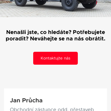
Váše zpráva byla
vyskytla chyba.
odeslána. Děkujeme
Zkuste to prosím za
za Váš zájem!
chvíli znovu.
Nenašli jste, co hledáte? Potřebujete
poradit? Neváhejte se na nás obrátit.
osobních údajů
Souhlasím se zpracováním
Kontaktujte nás
*
Přihlášení k odběru novinek
Pole označená * jsou povinná.
Odeslat
Jan Průcha
Obchodní zástupce odd. přestaveb