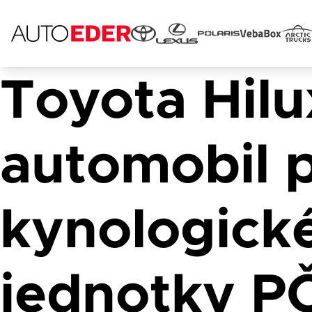
Toyota Hilu
Skip
to
content
Jméno 
automobil 
E-mail
kynologick
jednotky P
Popis