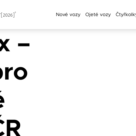
Nové vozy
Ojeté vozy
Čtyřkolk
x –
a příjmení
pro
Telefon
é
ČR