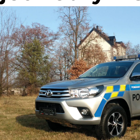
Souhl
Přihlá
Pole o