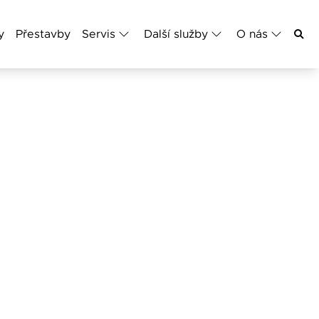
y
Přestavby
Servis
Další služby
O nás