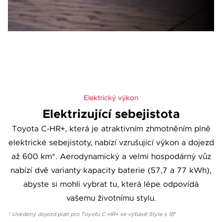
Elektrický výkon
Elektrizující sebejistota
Toyota C-HR+, která je atraktivním zhmotněním plně
elektrické sebejistoty, nabízí vzrušující výkon a dojezd
až 600 km*. Aerodynamický a velmi hospodárný vůz
nabízí dvě varianty kapacity baterie (57,7 a 77 kWh),
abyste si mohli vybrat tu, která lépe odpovídá
vašemu životnímu stylu.
* Uvedený dojezd platí pro Toyotu C-HR+ ve výbavě Style s 18″