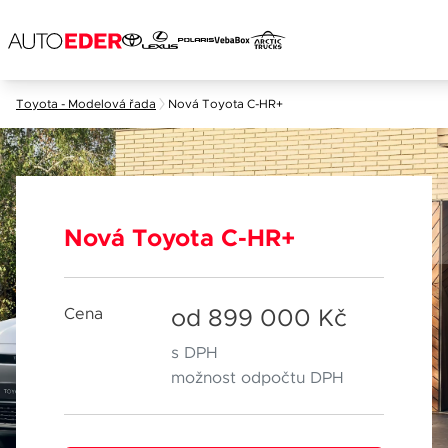
Jméno a příjmení
Skip
Toyota - Modelová řada
Nová Toyota C-HR+
to
content
Chebská 392/116B
Po–Pá: 8
E-mail
360 01 Karlovy Vary
So: 8:00
Nová Toyota C-HR+
Telefon
od 899 000 Kč
Cena
Datum
s DPH
možnost odpočtu DPH
Popis
Čas
Váše zpráva byla odeslána. D
Při odesílání se vyskytla ch