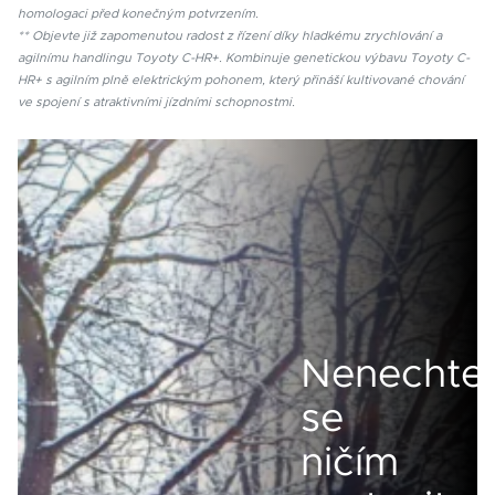
homologaci před konečným potvrzením.
** Objevte již zapomenutou radost z řízení díky hladkému zrychlování a
agilnímu handlingu Toyoty C-HR+. Kombinuje genetickou výbavu Toyoty C-
HR+ s agilním plně elektrickým pohonem, který přináší kultivované chování
ve spojení s atraktivními jízdními schopnostmi.
Nenechte
se
ničím