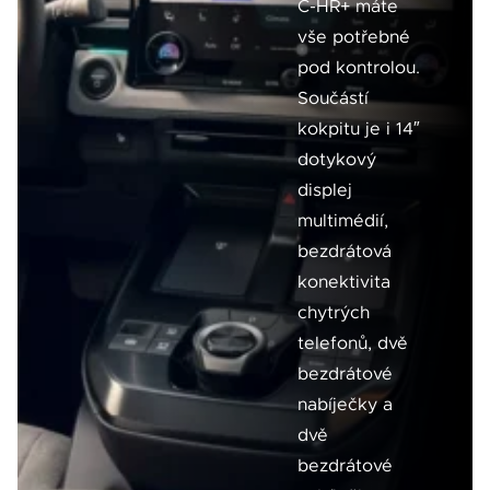
C-HR+ máte
vše potřebné
pod kontrolou.
Součástí
kokpitu je i 14″
dotykový
displej
multimédií,
bezdrátová
konektivita
chytrých
telefonů, dvě
bezdrátové
nabíječky a
dvě
bezdrátové