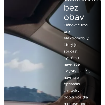
bez
obav
Plánovač tras
pro
elektromobily,
který je
součástí
systému
navigace
Toyoty C-HR+,
navrhuje
optimální
zastávky k
dobití vozidla
na trase podle