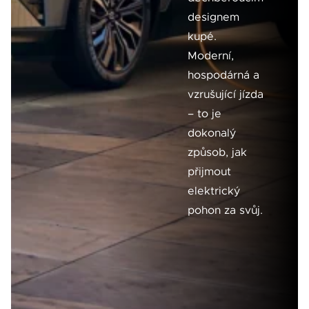
designem
kupé.
Moderní,
hospodárná a
vzrušující jízda
– to je
dokonalý
způsob, jak
přijmout
elektrický
pohon za svůj.