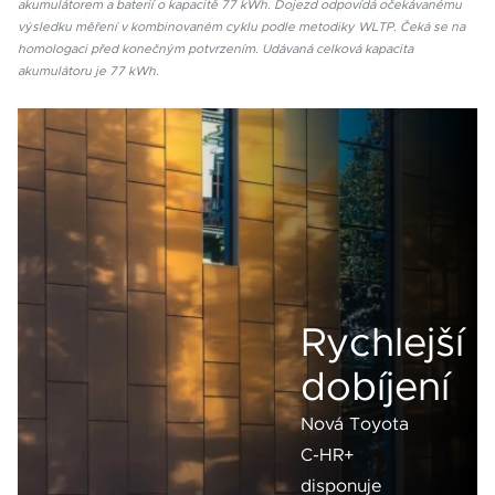
akumulátorem a baterií o kapacitě 77 kWh. Dojezd odpovídá očekávanému
výsledku měření v kombinovaném cyklu podle metodiky WLTP. Čeká se na
homologaci před konečným potvrzením. Udávaná celková kapacita
akumulátoru je 77 kWh.
Rychlejší
dobíjení
Nová Toyota
C-HR+
disponuje