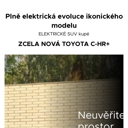
Vždy vyčkejte na potvrzení data a času naším prodejcem
Pole označená * jsou povinná.
Plně elektrická evoluce ikonického
Rezervovat termín
modelu
ELEKTRICKÉ SUV kupé
ZCELA NOVÁ TOYOTA C-HR+
Neuvěřite
prostor,