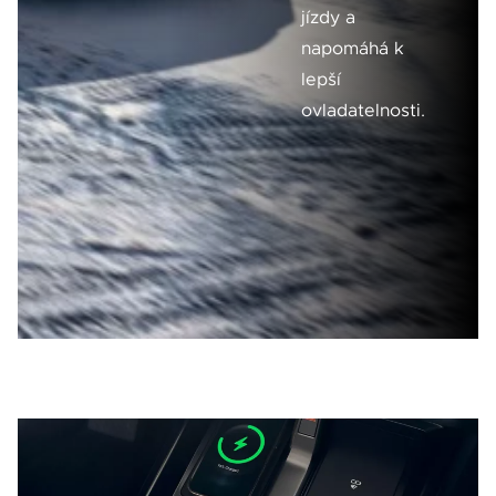
jízdy a
napomáhá k
lepší
ovladatelnosti.