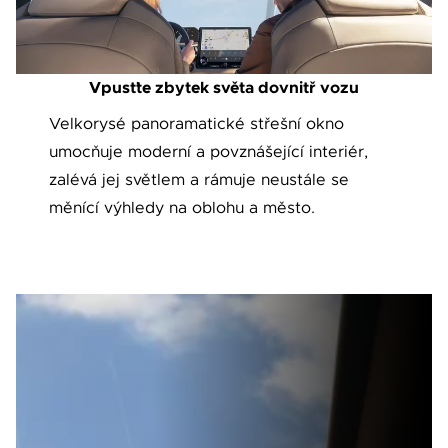
Vpusťte zbytek světa dovnitř vozu
Velkorysé panoramatické střešní okno
umocňuje moderní a povznášející interiér,
zalévá jej světlem a rámuje neustále se
měnící výhledy na oblohu a město.