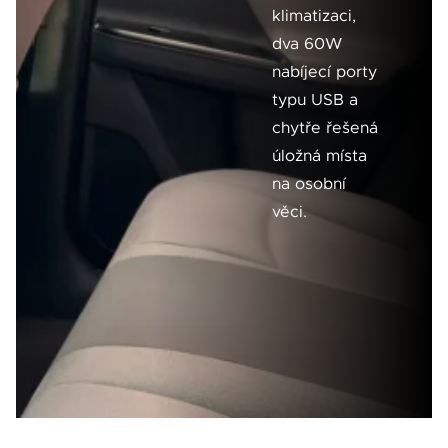
klimatizaci,
dva 60W
nabíjecí porty
typu USB a
chytře řešená
úložná místa
na osobní
věci.