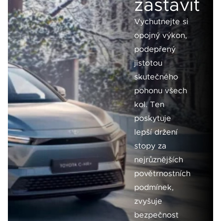
zastavit
Vychutnejte si
opojný výkon,
podepřený
jistotou
skutečného
pohonu všech
kol. Ten
poskytuje
lepší držení
stopy za
nejrůznějších
povětrnostních
podmínek,
zvyšuje
bezpečnost