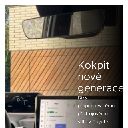
Kokpit
nové
generace
Díky
propracovanému
přístrojovému
štítu v Toyotě