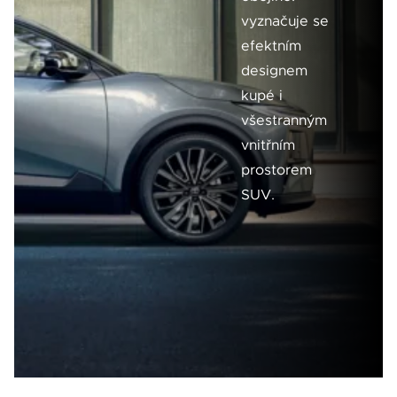
vyznačuje se
efektním
designem
kupé i
všestranným
vnitřním
prostorem
SUV.