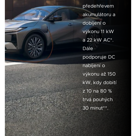
předehřevem
akumulátoru a
dobíjení o
výkonu 11 kW
a 22 kW AC*.
Dále
podporuje DC
nabíjení o
výkonu až 150
kW, kdy dobití
z 10 na 80 %
trvá pouhých
30 minut**.