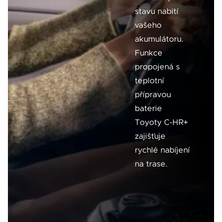
stavu nabití
vašeho
akumulátoru.
Funkce
propojená s
teplotní
přípravou
baterie
Toyoty C-HR+
zajišťuje
rychlé nabíjení
na trase.