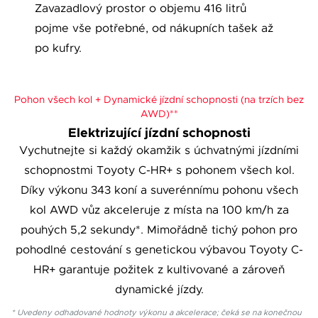
Zavazadlový prostor o objemu 416 litrů
pojme vše potřebné, od nákupních tašek až
po kufry.
Pohon všech kol + Dynamické jízdní schopnosti (na trzích bez
AWD)**
Elektrizující jízdní schopnosti
Vychutnejte si každý okamžik s úchvatnými jízdními
schopnostmi Toyoty C-HR+ s pohonem všech kol.
Díky výkonu 343 koní a suverénnímu pohonu všech
kol AWD vůz akceleruje z místa na 100 km/h za
pouhých 5,2 sekundy*. Mimořádně tichý pohon pro
pohodlné cestování s genetickou výbavou Toyoty C-
HR+ garantuje požitek z kultivované a zároveň
dynamické jízdy.
* Uvedeny odhadované hodnoty výkonu a akcelerace; čeká se na konečnou