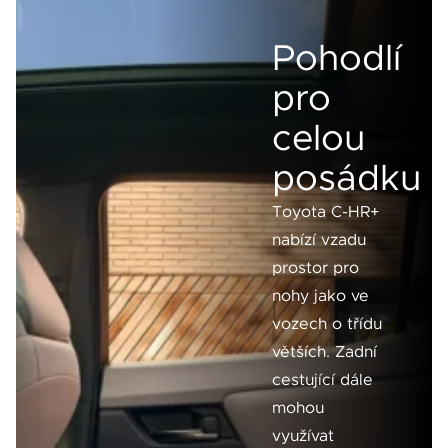
Pohodlí
pro
celou
posádku
Toyota C-HR+
nabízí vzadu
prostor pro
nohy jako ve
vozech o třídu
větších. Zadní
cestující dále
mohou
využívat