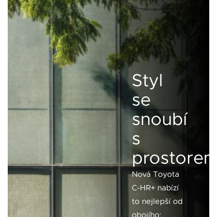
Styl
se
snoubí
s
prostore
Nová Toyota
C-HR+ nabízí
to nejlepší od
obojího: