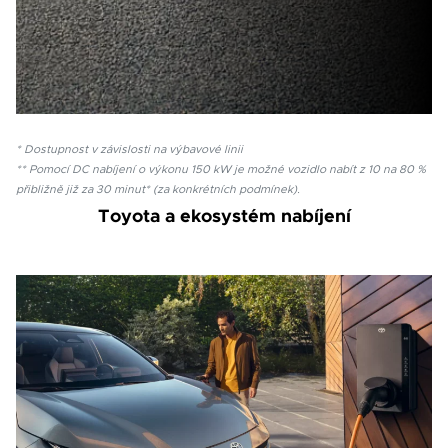
* Dostupnost v závislosti na výbavové linii
** Pomocí DC nabíjení o výkonu 150 kW je možné vozidlo nabít z 10 na 80 %
přibližně již za 30 minut* (za konkrétních podmínek).
Toyota a ekosystém nabíjení