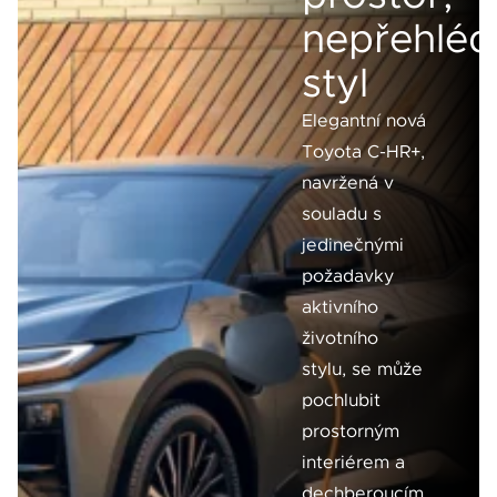
nepřehléd
styl
Elegantní nová
Toyota C-HR+,
navržená v
souladu s
jedinečnými
požadavky
aktivního
životního
stylu, se může
pochlubit
prostorným
interiérem a
dechberoucím