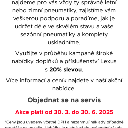
najdeme pro vás vždy ty správné letní
nebo zimní pneumatiky, zajistíme vám
veškerou podporu a poradíme, jak je
udržet déle ve skvělém stavu a vaše
sezónní pneumatiky a komplety
uskladníme.
Využijte v průběhu kampaně široké
nabídky doplňků a příslušenství Lexus
20% slevou
s
.
Více informací a ceník najdete v naší akční
nabídce.
Objednat se na servis
Akce platí od 30. 3. do 30. 6. 2025
*Ceny jsou uvedeny včetně DPH a nezahrnují náklady případné
montáže na vozidlo. Nabídka je platná až do vyčerpání zásob.