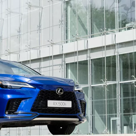
Váše zpráva byla
vyskytla chyba.
odeslána. Děkujeme
Zkuste to prosím za
za Váš zájem!
chvíli znovu.
osobních údajů
Souhlasím se zpracováním
*
Přihlášení k odběru novinek
Pole označená * jsou povinná.
Odeslat