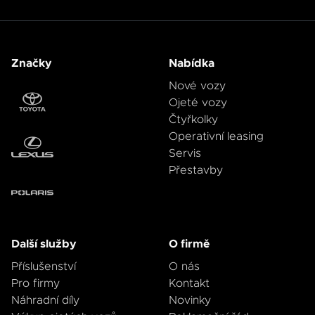
7
7
7
9
4
8
8
8
5
9
9
9
6
7
Značky
Nabídka
8
Nové vozy
9
Ojeté vozy
Čtyřkolky
Operativní leasing
Servis
Přestavby
Další služby
O firmě
Příslušenství
O nás
Pro firmy
Kontakt
Náhradní díly
Novinky