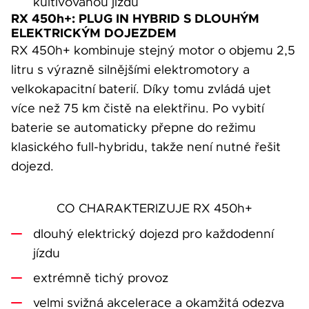
kultivovanou jízdu
RX 450h+: PLUG IN HYBRID S DLOUHÝM
ELEKTRICKÝM DOJEZDEM
RX 450h+ kombinuje stejný motor o objemu 2,5
litru s výrazně silnějšími elektromotory a
velkokapacitní baterií. Díky tomu zvládá ujet
více než 75 km čistě na elektřinu. Po vybití
baterie se automaticky přepne do režimu
klasického full-hybridu, takže není nutné řešit
dojezd.
CO CHARAKTERIZUJE RX 450h+
dlouhý elektrický dojezd pro každodenní
jízdu
extrémně tichý provoz
velmi svižná akcelerace a okamžitá odezva