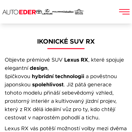
Skip
to
Jméno a příjmení
IKONICKÉ SUV RX
content
Lexus RX
Objevte prémiové SUV
, které spojuje
E-mail
design
elegantní
,
hybridní
technologii
špičkovou
a pověstnou
spolehlivost
japonskou
. Již pátá generace
tohoto modelu přináší sebevědomý vzhled,
Telefon
prostorný interiér a kultivovaný jízdní projev,
který z RX dělá ideální vůz pro ty, kdo chtějí
cestovat v naprostém pohodlí a tichu.
Popis
Lexus RX vás potěší možností volby mezi dvěma
Při odesílání se