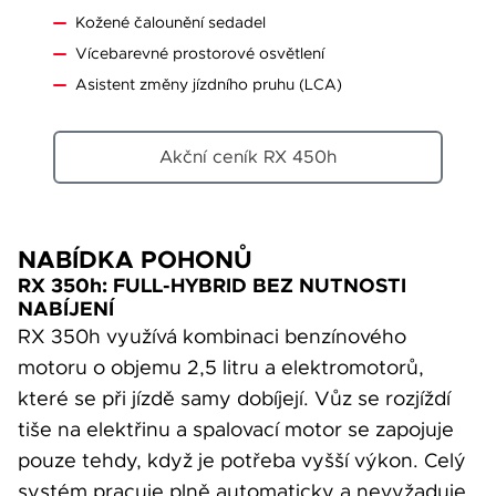
Kožené čalounění sedadel
Vícebarevné prostorové osvětlení
Asistent změny jízdního pruhu (LCA)
Akční ceník RX 450h
NABÍDKA POHONŮ
RX 350h: FULL‑HYBRID BEZ NUTNOSTI
NABÍJENÍ
RX 350h využívá kombinaci benzínového
motoru o objemu 2,5 litru a elektromotorů,
které se při jízdě samy dobíjejí. Vůz se rozjíždí
tiše na elektřinu a spalovací motor se zapojuje
pouze tehdy, když je potřeba vyšší výkon. Celý
systém pracuje plně automaticky a nevyžaduje