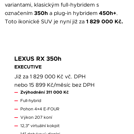
Váše zpráva byla
variantami, klasickým full-hybridem s
vyskytla chyba.
odeslána. Děkujeme
350h
450h+
označením
a plug-in hybridem
.
Zkuste to prosím za
1 829 000 Kč.
za Váš zájem!
Toto ikonické SUV je nyní již za
chvíli znovu.
LEXUS RX 350h
EXECUTIVE
osobních údajů
Souhlasím se zpracováním
*
Již za 1 829 000 Kč vč. DPH
Přihlášení k odběru novinek
nebo 15 899 Kč/měsíc bez DPH
Pole označená * jsou povinná.
Zvýhodnění 311 000 Kč
Odeslat
Full-hybrid
Pohon 4×4 E-FOUR
Výkon 207 koní
12,3″ virtuální kokpit