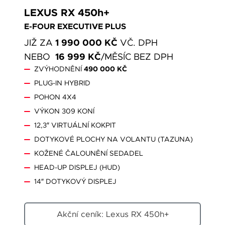
LEXUS RX 450h+
E-FOUR EXECUTIVE PLUS
1 990 000 KČ
JIŽ ZA
VČ. DPH
16 999 KČ
NEBO
/MĚSÍC BEZ DPH
ZVÝHODNĚNÍ
490 000 KČ
PLUG-IN HYBRID
POHON 4X4
VÝKON 309 KONÍ
12,3″ VIRTUÁLNÍ KOKPIT
DOTYKOVÉ PLOCHY NA VOLANTU (TAZUNA)
KOŽENÉ ČALOUNĚNÍ SEDADEL
HEAD-UP DISPLEJ (HUD)
14″ DOTYKOVÝ DISPLEJ
Akční ceník: Lexus RX 450h+