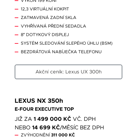
VÝKON 199 KONÍ
12,3 VIRTUÁLNÍ KOKPIT
ZATMAVENÁ ZADNÍ SKLA
VYHŘÍVANÁ PŘEDNÍ SEDADLA
8″ DOTYKOVÝ DISPLEJ
SYSTÉM SLEDOVÁNÍ SLEPÉHO ÚHLU (BSM)
BEZDRÁTOVÁ NABÍJEČKA TELEFONU
Akční ceník: Lexus UX 300h
LEXUS NX 350h
E-FOUR EXECUTIVE TOP
1 499 000 KČ
JIŽ ZA
VČ. DPH
14 699 KČ
NEBO
/MĚSÍC BEZ DPH
ZVÝHODNĚNÍ
311 000 KČ