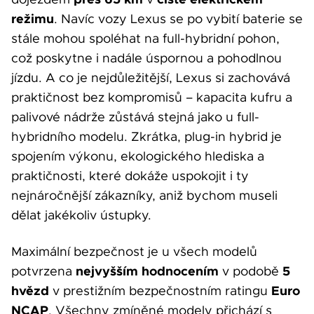
režimu
. Navíc vozy Lexus se po vybití baterie se
stále mohou spoléhat na full-hybridní pohon,
což poskytne i nadále úspornou a pohodlnou
jízdu. A co je nejdůležitější, Lexus si zachovává
praktičnost bez kompromisů – kapacita kufru a
palivové nádrže zůstává stejná jako u full-
hybridního modelu. Zkrátka, plug-in hybrid je
spojením výkonu, ekologického hlediska a
praktičnosti, které dokáže uspokojit i ty
nejnáročnější zákazníky, aniž bychom museli
dělat jakékoliv ústupky.
Maximální bezpečnost je u všech modelů
nejvyšším hodnocením
5
potvrzena
v podobě
hvězd
Euro
v prestižním bezpečnostním ratingu
NCAP
. Všechny zmíněné modely přichází s