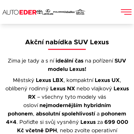
Skip
to
Jméno a příjmení
Akční nabídka SUV Lexus
content
ideální čas
SUV
Zima je tady a s ní
na pořízení
E-mail
modelu Lexus!
Lexus LBX
Lexus UX
Městský
, kompaktní
,
Lexus NX
Lexus
oblíbený rodinný
nebo vlajkový
RX
– všechny tyto modely vás
Telefon
nejmodernějším hybridním
osloví
pohonem
absolutní spolehlivostí
pohonem
,
a
4×4
Lexus
699 000
. Pořiďte si svůj vysněný
za
Kč včetně DPH
Popis
, nebo zvolte operativní
Při odesílání se