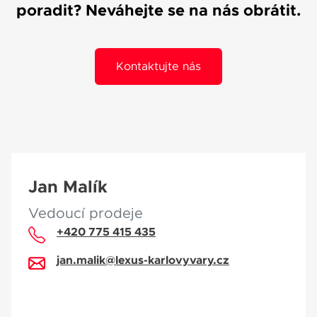
poradit? Neváhejte se na nás obrátit.
Kontaktujte nás
Jan Malík
Vedoucí prodeje
+420 775 415 435
jan.malik@lexus-karlovyvary.cz