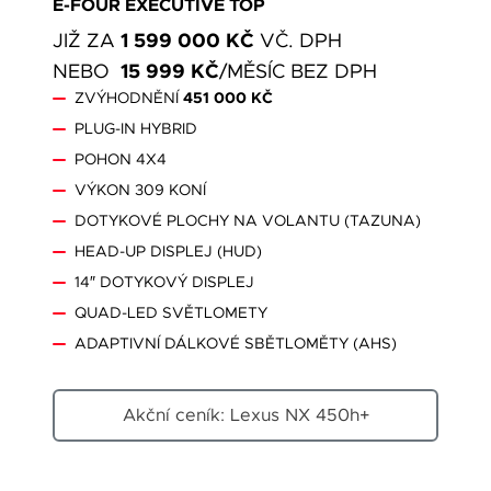
E-FOUR EXECUTIVE TOP
1 599 000 KČ
JIŽ ZA
VČ. DPH
15 999 KČ
NEBO
/MĚSÍC BEZ DPH
ZVÝHODNĚNÍ
451 000 KČ
PLUG-IN HYBRID
POHON 4X4
VÝKON 309 KONÍ
DOTYKOVÉ PLOCHY NA VOLANTU (TAZUNA)
HEAD-UP DISPLEJ (HUD)
14″ DOTYKOVÝ DISPLEJ
QUAD-LED SVĚTLOMETY
ADAPTIVNÍ DÁLKOVÉ SBĚTLOMĚTY (AHS)
Akční ceník: Lexus NX 450h+