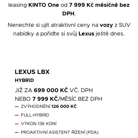
Váše zpráva byla
KINTO One
7 999 Kč měsíčně bez
leasing
od
vyskytla chyba.
odeslána. Děkujeme
DPH
.
Zkuste to prosím za
za Váš zájem!
vozy
Nenechte si ujít atraktivní ceny na
z SUV
chvíli znovu.
Lexus
nabídky a pořiďte si svůj
ještě dnes.
osobních údajů
LEXUS LBX
Souhlasím se zpracováním
*
HYBRID
Přihlášení k odběru novinek
699 000 KČ
JIŽ ZA
VČ. DPH
Pole označená * jsou povinná.
7 999 KČ
NEBO
/MĚSÍC BEZ DPH
Odeslat
ZVÝHODNĚNÍ
126 000 KČ
FULL-HYBRID
VÝKON 136 KONÍ
PROAKTIVNÍ ASISTENT ŘÍZENÍ (PDA)