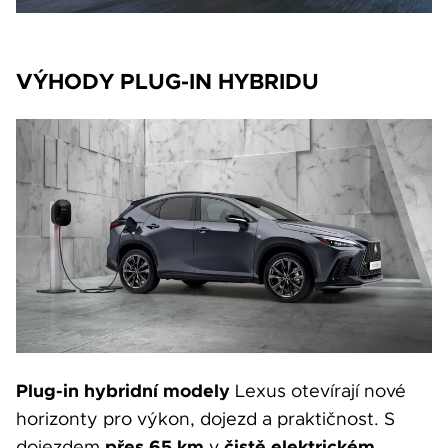
VÝHODY PLUG-IN HYBRIDU
Plug-in hybridní modely
Lexus otevírají nové
horizonty pro výkon, dojezd a praktičnost. S
přes 65 km
čistě elektrickém
dojezdem
v