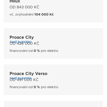
Hilux
OD 843 000 KČ
vč. zvýhodnění
104 000 Kč
Proace City
TAKÉ ELEKTRO
OD 426 000 KČ
financování od
0 %
pro elektro
Proace City Verso
TAKÉ ELEKTRO
OD 491 000 KČ
financování od
0 %
pro elektro