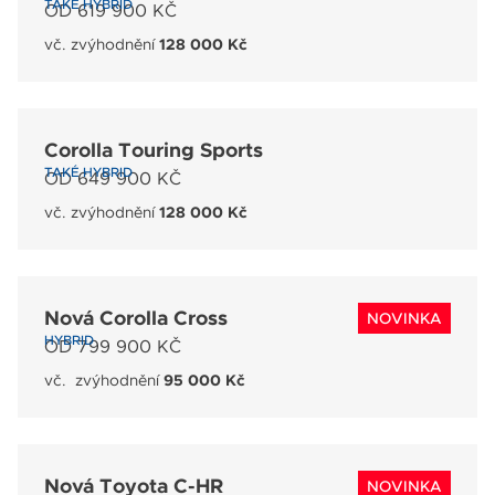
TAKÉ HYBRID
OD 619 900 KČ
vč. zvýhodnění
128 000 Kč
Corolla Touring Sports
TAKÉ HYBRID
OD 649 900 KČ
vč. zvýhodnění
128 000 Kč
Nová Corolla Cross
NOVINKA
HYBRID
OD 799 900 KČ
vč. zvýhodnění
95 000 Kč
Nová Toyota C-HR
NOVINKA