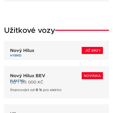
Užitkové vozy
Nový Hilux
NOVINKA
JIŽ BRZY
HYBRID
Nový Hilux BEV
NOVINKA
ELEKTRO
OD 1 315 000 KČ
financování od
0 %
pro elektro