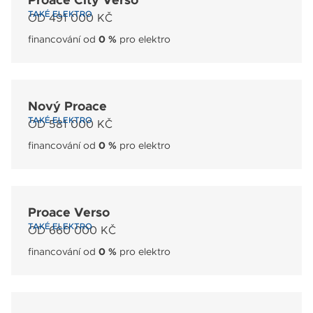
Proace City Verso
TAKÉ ELEKTRO
OD 491 000 KČ
financování od
0 %
pro elektro
Nový Proace
TAKÉ ELEKTRO
OD 581 000 KČ
financování od
0 %
pro elektro
Proace Verso
TAKÉ ELEKTRO
OD 660 000 KČ
financování od
0 %
pro elektro