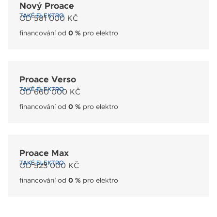
Nový Proace
TAKÉ ELEKTRO
OD 581 000 KČ
financování od
0 %
pro elektro
Proace Verso
TAKÉ ELEKTRO
OD 660 000 KČ
financování od
0 %
pro elektro
Proace Max
TAKÉ ELEKTRO
OD 523 000 KČ
financování od
0 %
pro elektro