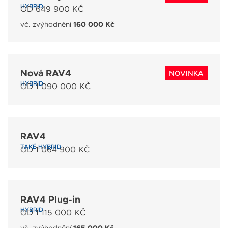
HYBRID
OD 649 900 KČ
vč. zvýhodnění
160 000 Kč
Nová RAV4
NOVINKA
HYBRID
OD 1 090 000 KČ
RAV4
TAKÉ HYBRID
OD 1 064 900 KČ
RAV4 Plug-in
HYBRID
OD 1 115 000 KČ