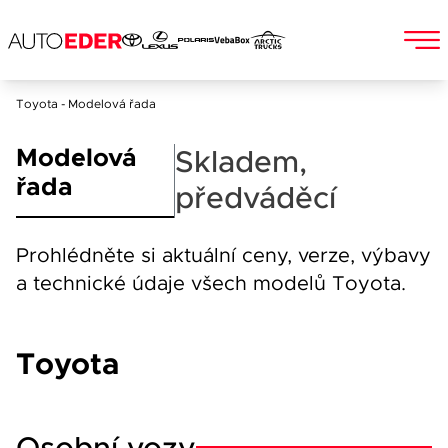
Skip
Toyota - Modelová řada
to
Jméno a příjmení
content
Modelová
Skladem,
řada
předváděcí
E-mail
Prohlédněte si aktuální ceny, verze, výbavy
a technické údaje všech modelů Toyota.
Telefon
Toyota
Popis
Při odesílání se