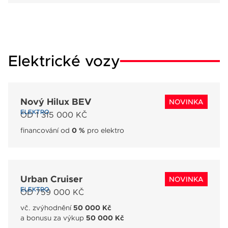
Elektrické vozy
Nový Hilux BEV
NOVINKA
ELEKTRO
OD 1 315 000 KČ
financování od
0 %
pro elektro
Urban Cruiser
NOVINKA
ELEKTRO
OD 759 000 KČ
vč. zvýhodnění
50 000 Kč
a bonusu za výkup
50 000 Kč