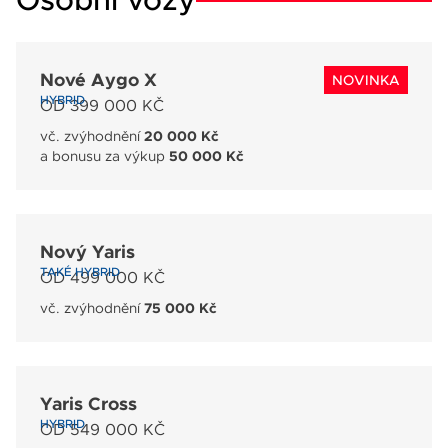
Osobní vozy
Váše zpráva byla
vyskytla chyba.
odeslána. Děkujeme
Zkuste to prosím za
za Váš zájem!
Nové Aygo X
NOVINKA
chvíli znovu.
HYBRID
OD 399 000 KČ
vč. zvýhodnění
20 000 Kč
a bonusu za výkup
50 000 Kč
osobních údajů
Souhlasím se zpracováním
Nový Yaris
*
TAKÉ HYBRID
OD 499 000 KČ
Přihlášení k odběru novinek
Pole označená * jsou povinná.
vč. zvýhodnění
75 000 Kč
Odeslat
Yaris Cross
HYBRID
OD 549 000 KČ