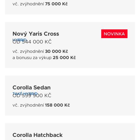
vč. zvýhodnění
75 000 Kč
Nový Yaris Cross
NOVINKA
HYBRID
OD 544 000 KČ
vč. zvýhodnění
30 000 Kč
a bonusu za výkup
25 000 Kč
Corolla Sedan
TAKÉ HYBRID
OD 599 900 KČ
vč. zvýhodnění
158 000 Kč
Corolla Hatchback