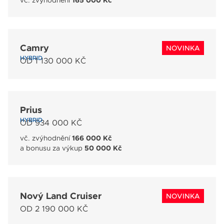
vč. zvýhodnění
165 000 Kč
Camry
NOVINKA
HYBRID
OD 1 130 000 KČ
Prius
HYBRID
OD 934 000 KČ
vč. zvýhodnění
166 000 Kč
a bonusu za výkup
50 000 Kč
Nový Land Cruiser
NOVINKA
OD 2 190 000 KČ