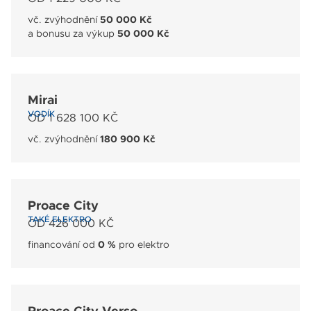
vč. zvýhodnění
50 000 Kč
a bonusu za výkup
50 000 Kč
Mirai
VODÍK
OD 1 628 100 KČ
vč. zvýhodnění
180 900 Kč
Proace City
TAKÉ ELEKTRO
OD 426 000 KČ
financování od
0 %
pro elektro