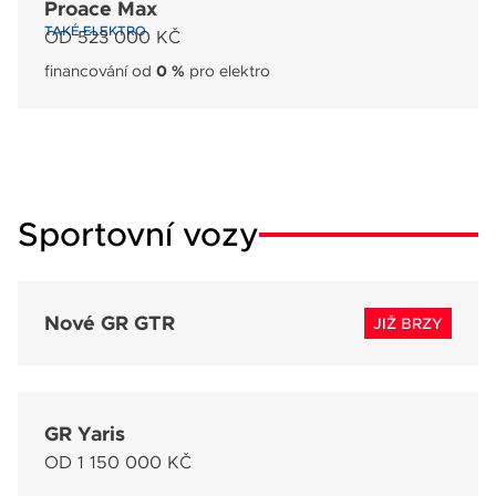
Proace Max
TAKÉ ELEKTRO
OD 523 000 KČ
financování od
0 %
pro elektro
Sportovní vozy
Nové GR GTR
JIŽ BRZY
GR Yaris
OD 1 150 000 KČ