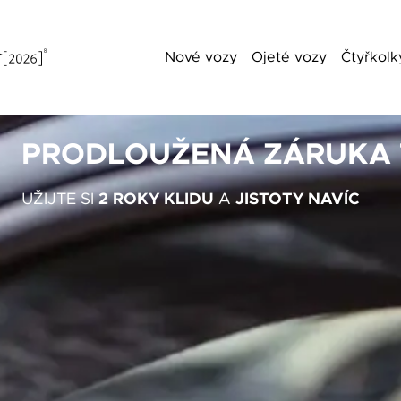
Nové vozy
Ojeté vozy
Čtyřkolk
Chci vědět více
OYOTA
P
a příjmení
UŽ
Telefon