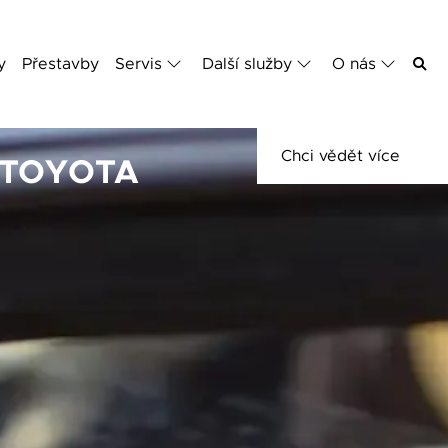
y
Přestavby
Servis
Další služby
O nás
RODLOUŽENÁ ZÁRUKA LE
2 ROKY
KLIDU
JISTOTY NAVÍC
IJTE SI
A